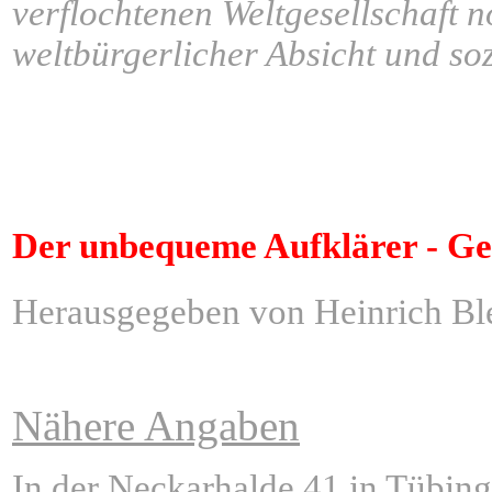
verflochtenen Weltgesellschaft n
weltbürgerlicher Absicht und soz
ÂÂÂÂÂÂÂÂÂÂÂÂÂ
ÂÂÂÂÂÂÂÂÂÂÂÂÂ
Der unbequeme Aufklärer - G
Herausgegeben von Heinrich Bl
Nähere Angaben
ÂÂÂÂÂÂ
In der Neckarhalde 41 in Tübing