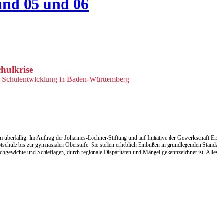
and 05 und 06
hulkrise
r Schulentwicklung in Baden-Württemberg
berfällig. Im Auftrag der Johannes-Löchner-Stiftung und auf Initiative der Gewerkschaft Erzi
schule bis zur gymnasialen Oberstufe. Sie stellen erheblich Einbußen in grundlegenden Stan
chgewichte und Schieflagen, durch regionale Disparitäten und Mängel gekennzeichnet ist. Alle