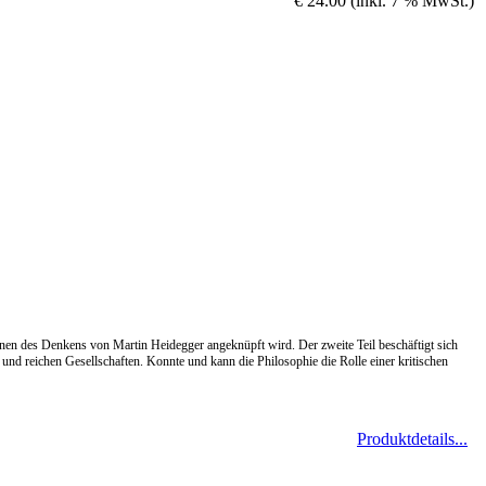
€ 24.00 (inkl. 7 % MwSt.)
ionen des Denkens von Martin Heidegger angeknüpft wird. Der zweite Teil beschäftigt sich
nd reichen Gesellschaften. Konnte und kann die Philosophie die Rolle einer kritischen
Produktdetails...