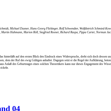
t Schmidt, Michael Daxner, Hans-Georg Flickinger, Rolf Schwendter, Wolfdietrich Schmied-Ko
rdt, Martin Hahmann, Marion Röll, Siegfried Rosner, Richard Raspa, Pippa Carter, Norman 
das hinterläßt auf den ersten Blick den Eindruck eines Widerspruchs, dreht sich doch dessen 
en, dem der Ruf des ewig Gültigen anhaftet. Dagegen setzt er die Regel der Aufklärung, betont e
aus Anlaß des Geburtstages eines solchen Theoretikers kann nur dieses Engagement des Wisse
wickeln.
and 04