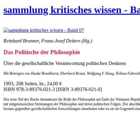
sammlung kritisches wissen - B
Reinhard Brunner, Franz-Josef Deiters (Hg.)
Das Politische der Philosophie
Über die gesellschaftliche Verantwortung politischen Denkens
Mit Beiträgen von Hauke Brunkhorst, Eberhard Braun, Wolfgang F. Haug, Helmut Fahrenb
1993, 208 Seiten, br., 24,00 €
ISBN 978-3-89376-021-3 [ISBN 3-89376-021-0]
Der erste Teil des Buchs thematisiert die Rolle der Philosophie am Ende der Weimarer Repub
mit zeitgenössischen Strömungen der Philosophie und deren politischen Folgen. Der abschli
Instanz gegenüber gesellschaftlichen Entwicklungen einnehmen oder ist sie im Gegenteil e