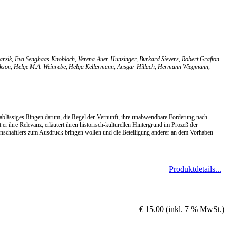
warzik, Eva Senghaas-Knobloch, Verena Auer-Hunzinger, Burkard Sievers, Robert Grafton
Jackson, Helge M.A. Weinrebe, Helga Kellermann, Ansgar Hillach, Hermann Wiegmann,
unablässiges Ringen darum, die Regel der Vernunft, ihre unabwendbare Forderung nach
r ihre Relevanz, erläutert ihren historisch-kulturellen Hintergrund im Prozeß der
nschaftlers zum Ausdruck bringen wollen und die Beteiligung anderer an dem Vorhaben
Produktdetails...
€ 15.00 (inkl. 7 % MwSt.)