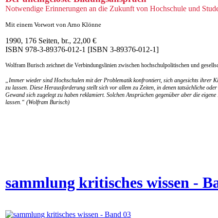
Notwendige Erinnerungen an die Zukunft von Hochschule und Stud
Mit einem Vorwort von Arno Klönne
1990, 176 Seiten, br., 22,00 €
ISBN 978-3-89376-012-1 [ISBN 3-89376-012-1]
Wolfram Burisch zeichnet die Verbindungslinien zwischen hochschulpolitischen und gesells
„Immer wieder sind Hochschulen mit der Problematik konfrontiert, sich angesichts ihrer Kl
zu lassen. Diese Herausforderung stellt sich vor allem zu Zeiten, in denen tatsächliche od
Gewand sich zugelegt zu haben reklamiert. Solchen Ansprüchen gegenüber aber die eigene B
lassen.“ (Wolfram Burisch)
sammlung kritisches wissen - B