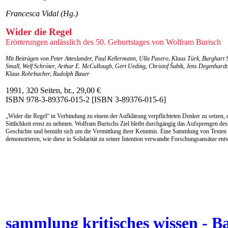
Francesca Vidal (Hg.)
Wider die Regel
Erörterungen anlässlich des 50. Geburtstages von Wolfram Burisch
Mit Beiträgen von Peter Atteslander, Paul Kellermann, Ulla Pasero, Klaus Türk, Burghar
Small, Welf Schröter, Arthur E. McCullough, Gert Ueding, Christof Šubik, Jens Degenha
Klaus Rohrbacher, Rudolph Bauer
1991, 320 Seiten, br., 29,00 €
ISBN 978-3-89376-015-2 [ISBN 3-89376-015-6]
„Wider die Regel“ in Verbindung zu einem der Aufklärung verpflichteten Denker zu setzen, 
Sittlichkeit ernst zu nehmen. Wolfram Burischs Ziel bleibt durchgängig das Aufsprengen dess
Geschichte und bemüht sich um die Vermittlung ihrer Kenntnis. Eine Sammlung von Texten 
demonstrieren, wie diese in Solidarität zu seiner Intention verwandte Forschungsansätze ent
sammlung kritisches wissen - B