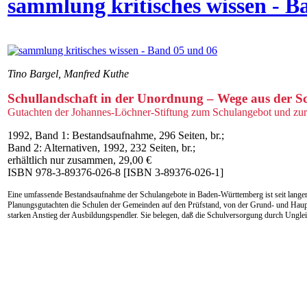
sammlung kritisches wissen - B
Tino Bargel, Manfred Kuthe
Schullandschaft in der Unordnung – Wege aus der Sc
Gutachten der Johannes-Löchner-Stiftung zum Schulangebot und zu
1992, Band 1: Bestandsaufnahme, 296 Seiten, br.;
Band 2: Alternativen, 1992, 232 Seiten, br.;
erhältlich nur zusammen, 29,00 €
ISBN 978-3-89376-026-8 [ISBN 3-89376-026-1]
Eine umfassende Bestandsaufnahme der Schulangebote in Baden-Württemberg ist seit langem ü
Planungsgutachten die Schulen der Gemeinden auf den Prüfstand, von der Grund- und Haupt
starken Anstieg der Ausbildungspendler. Sie belegen, daß die Schulversorgung durch Unglei