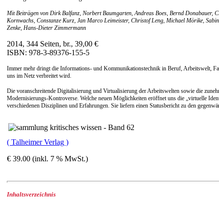
Mit Beiträgen von Dirk Balfanz, Norbert Baumgarten, Andreas Boes, Bernd Donabauer, Ch
Kornwachs, Constanze Kurz, Jan Marco Leimeister, Christof Leng, Michael Mörike, Sabin
Zenke, Hans-Dieter Zimmermann
2014, 344 Seiten, br., 39,00 €
ISBN: 978-3-89376-155-5
Immer mehr dringt die Informations- und Kommunikationstechnik in Beruf, Arbeitswelt, Fam
uns im Netz verbreitet wird.
Die voranschreitende Digitalisierung und Virtualisierung der Arbeitswelten sowie die zune
Modernisierungs-Kontroverse. Welche neuen Möglichkeiten eröffnet uns die „virtuelle Ident
verschiedenen Disziplinen und Erfahrungen. Sie liefern einen Statusbericht zu den gegenwä
( Talheimer Verlag )
€ 39.00 (inkl. 7 % MwSt.)
Inhaltsverzeichnis