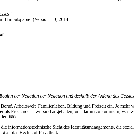
zesses“
und Impulspapier (Version 1.0) 2014
aft
er Beginn der Negation der Negation und deshalb der Anfang des Geist
ruf, Arbeitswelt, Familienleben, Bildung und Freizeit ein. Je mehr wi
e oder als Freelancer – wir sind angehalten, uns darum zu kümmern, was
dentität?
t die informationstechnische Sicht des Identitätsmanagements, die sozia
ng an das Recht auf Privatheit.