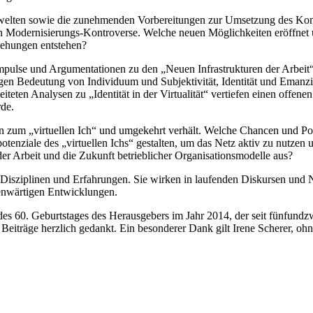
tswelten sowie die zunehmenden Vorbereitungen zur Umsetzung des Konz
n Modernisierungs-Kontroverse. Welche neuen Möglichkeiten eröffnet uns
iehungen entstehen?
mpulse und Argumentationen zu den „Neuen Infrastrukturen der Arbeit“ u
gen Bedeutung von Individuum und Subjektivität, Identität und Emanzip
eten Analysen zu „Identität in der Virtualität“ vertiefen einen offenen
rde.
on zum „virtuellen Ich“ und umgekehrt verhält. Welche Chancen und Pote
otenziale des „virtuellen Ichs“ gestalten, um das Netz aktiv zu nutzen
er Arbeit und die Zukunft betrieblicher Organisationsmodelle aus?
Disziplinen und Erfahrungen. Sie wirken in laufenden Diskursen und 
genwärtigen Entwicklungen.
es 60. Geburtstages des Herausgebers im Jahr 2014, der seit fünfundzw
re Beiträge herzlich gedankt. Ein besonderer Dank gilt Irene Scherer, 