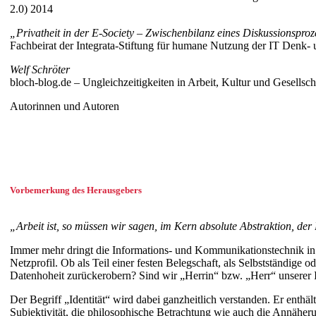
2.0) 2014
„Privatheit in der E-Society – Zwischenbilanz eines Diskussionspro
Fachbeirat der Integrata-Stiftung für humane Nutzung der IT Denk- 
Welf Schröter
bloch-blog.de – Ungleichzeitigkeiten in Arbeit, Kultur und Gesellsch
Autorinnen und Autoren
Vorbemerkung des Herausgebers
„Arbeit ist, so müssen wir sagen, im Kern absolute Abstraktion, d
Immer mehr dringt die Informations- und Kommunikationstechnik in Be
Netzprofil. Ob als Teil einer festen Belegschaft, als Selbstständig
Datenhoheit zurückerobern? Sind wir „Herrin“ bzw. „Herr“ unserer I
Der Begriff „Identität“ wird dabei ganzheitlich verstanden. Er enthäl
Subjektivität, die philosophische Betrachtung wie auch die Annäheru