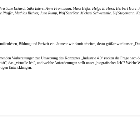
ristiane Eckardt, Silke Eilers, Anne Frommann, Mark Hefke, Helga E. Hörz, Herbert Hörz, 
e Pfeiffer, Mathias Richter, Jutta Rump, Welf Schröter, Michael Schwemmle, Ulf Stegemann,
ilienleben, Bildung und Freizeit ein. Je mehr wir damit arbeiten, desto größer wird unser „D
hmenden Vorbereitungen zur Umsetzung des Konzeptes „Industrie 4.0“ rücken die Frage nach der
ität“, das „virtuelle Ich“, und welche Anforderungen stellt unser „biografisches Ich“? Welch
rtigen Entwicklungen.