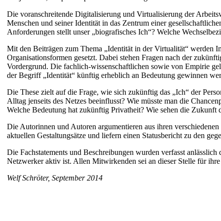
Die voranschreitende Digitalisierung und Virtualisierung der Arbei
Menschen und seiner Identität in das Zentrum einer gesellschaftliche
Anforderungen stellt unser „biografisches Ich“? Welche Wechselbez
Mit den Beiträgen zum Thema „Identität in der Virtualität“ werden I
Organisationsformen gesetzt. Dabei stehen Fragen nach der zukünfti
Vordergrund. Die fachlich-wissenschaftlichen sowie von Empirie geleit
der Begriff „Identität“ künftig erheblich an Bedeutung gewinnen we
Die These zielt auf die Frage, wie sich zukünftig das „Ich“ der Pers
Alltag jenseits des Netzes beeinflusst? Wie müsste man die Chancenp
Welche Bedeutung hat zukünftig Privatheit? Wie sehen die Zukunft d
Die Autorinnen und Autoren argumentieren aus ihren verschiedenen 
aktuellen Gestaltungsätze und liefern einen Statusbericht zu den ge
Die Fachstatements und Beschreibungen wurden verfasst anlässlich d
Netzwerker aktiv ist. Allen Mitwirkenden sei an dieser Stelle für ih
Welf Schröter, September 2014