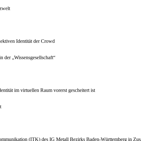
tzwelt
lektiven Identität der Crowd
n der „Wissensgesellschaft“
ntität im virtuellen Raum vorerst gescheitert ist
t
ommunikation (ITK) des IG Metall Bezirks Baden-Württemberg in Zus