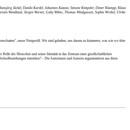
Hansjörg Jäckel, Danilo Kardel, Johannes Katzan, Simone Kimpeler, Dieter Klumpp, Klaus
 Karsten Wendland, Jürgen Werner, Gaby Wilms, Thomas Windgassen, Sophie Wrobel, Ulrike
atenschatten“, unser Netzprofil. Wir sind gehalten, uns darum zu kümmern, was wie wo über
 Rolle des Menschen und seiner Identität in das Zentrum einer gesellschaftlichen
e Wechselbeziehungen entstehen? – Die Autorinnen und Autoren argumentieren aus ihren