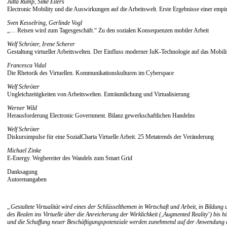
Jutta Rump, Silke Eilers
Electronic Mobility und die Auswirkungen auf die Arbeitswelt. Erste Ergebnisse einer emp
Sven Kesselring, Gerlinde Vogl
„… Reisen wird zum Tagesgeschäft.“ Zu den sozialen Konsequenzen mobiler Arbeit
Welf Schröter, Irene Scherer
Gestaltung virtueller Arbeitswelten. Der Einfluss moderner IuK-Technologie auf das Mobilit
Francesca Vidal
Die Rhetorik des Virtuellen. Kommunikationskulturen im Cyberspace
Welf Schröter
Ungleichzeitigkeiten von Arbeitswelten. Enträumlichung und Virtualisierung
Werner Wild
Herausforderung Electronic Government. Bilanz gewerkschaftlichen Handelns
Welf Schröter
Diskursimpulse für eine SozialCharta Virtuelle Arbeit. 25 Metatrends der Veränderung
Michael Zinke
E-Energy. Wegbereiter des Wandels zum Smart Grid
Danksagung
Autorenangaben
„Gestaltete Virtualität wird eines der Schlüsselthemen in Wirtschaft und Arbeit, in Bildu
des Realen ins Virtuelle über die Anreicherung der Wirklichkeit (‚Augmented Reality‘) bi
und die Schaffung neuer Beschäftigungspotenziale werden zunehmend auf der Anwendung diese