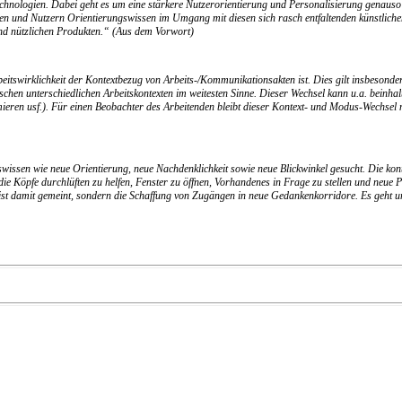
ologien. Dabei geht es um eine stärkere Nutzerorientierung und Personalisierung genauso w
nen und Nutzern Orientierungswissen im Umgang mit diesen sich rasch entfaltenden künstliche
nd nützlichen Produkten.“ (Aus dem Vorwort)
 Arbeitswirklichkeit der Kontextbezug von Arbeits-/Kommunikationsakten ist. Dies gilt insbeson
schen unterschiedlichen Arbeitskontexten im weitesten Sinne. Dieser Wechsel kann u.a. beinh
ren usf.). Für einen Beobachter des Arbeitenden bleibt dieser Kontext- und Modus-Wechsel na
swissen wie neue Orientierung, neue Nachdenklichkeit sowie neue Blickwinkel gesucht. Die ko
ie Köpfe durchlüften zu helfen, Fenster zu öffnen, Vorhandenes in Frage zu stellen und neue P
rieb ist damit gemeint, sondern die Schaffung von Zugängen in neue Gedankenkorridore. Es ge