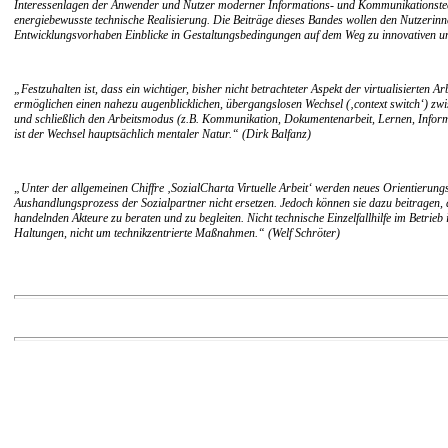
Interessenlagen der Anwender und Nutzer moderner Informations- und Kommunikationstechn
energiebewusste technische Realisierung. Die Beiträge dieses Bandes wollen den Nutzerin
Entwicklungsvorhaben Einblicke in Gestaltungsbedingungen auf dem Weg zu innovativen u
„Festzuhalten ist, dass ein wichtiger, bisher nicht betrachteter Aspekt der virtualisierten
ermöglichen einen nahezu augenblicklichen, übergangslosen Wechsel (‚context switch‘) zwi
und schließlich den Arbeitsmodus (z.B. Kommunikation, Dokumentenarbeit, Lernen, Informie
ist der Wechsel hauptsächlich mentaler Natur.“ (Dirk Balfanz)
„Unter der allgemeinen Chiffre ‚SozialCharta Virtuelle Arbeit‘ werden neues Orientierung
Aushandlungsprozess der Sozialpartner nicht ersetzen. Jedoch können sie dazu beitragen, d
handelnden Akteure zu beraten und zu begleiten. Nicht technische Einzelfallhilfe im Bet
Haltungen, nicht um technikzentrierte Maßnahmen.“ (Welf Schröter)