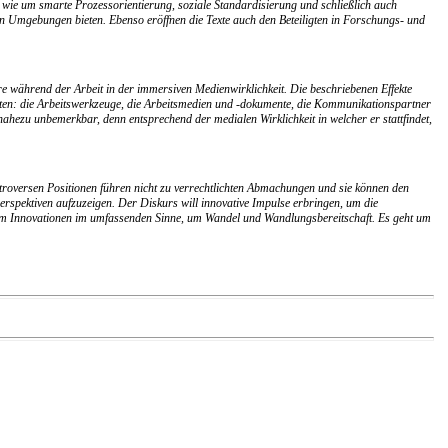
ie um smarte Prozessorientierung, soziale Standardisierung und schließlich auch
n Umgebungen bieten. Ebenso eröffnen die Texte auch den Beteiligten in Forschungs- und
dere während der Arbeit in der immersiven Medienwirklichkeit. Die beschriebenen Effekte
alten: die Arbeitswerkzeuge, die Arbeitsmedien und -dokumente, die Kommunikationspartner
hezu unbemerkbar, denn entsprechend der medialen Wirklichkeit in welcher er stattfindet,
ntroversen Positionen führen nicht zu verrechtlichten Abmachungen und sie können den
erspektiven aufzuzeigen. Der Diskurs will innovative Impulse erbringen, um die
ht um Innovationen im umfassenden Sinne, um Wandel und Wandlungsbereitschaft. Es geht um