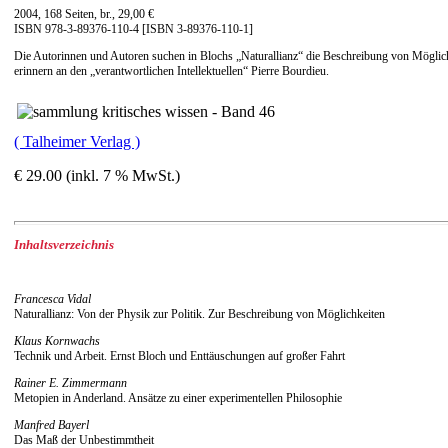
2004, 168 Seiten, br., 29,00 €
ISBN 978-3-89376-110-4 [ISBN 3-89376-110-1]
Die Autorinnen und Autoren suchen in Blochs „Naturallianz“ die Beschreibung von Möglichke
erinnern an den „verantwortlichen Intellektuellen“ Pierre Bourdieu.
( Talheimer Verlag )
€ 29.00 (inkl. 7 % MwSt.)
Inhaltsverzeichnis
Francesca Vidal
Naturallianz: Von der Physik zur Politik. Zur Beschreibung von Möglichkeiten
Klaus Kornwachs
Technik und Arbeit. Ernst Bloch und Enttäuschungen auf großer Fahrt
Rainer E. Zimmermann
Metopien in Anderland. Ansätze zu einer experimentellen Philosophie
Manfred Bayerl
Das Maß der Unbestimmtheit