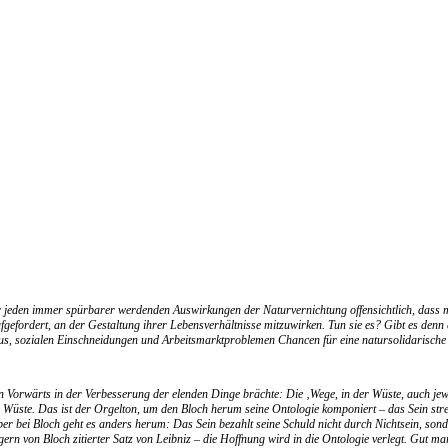
 jeden immer spürbarer werdenden Auswirkungen der Naturvernichtung offensichtlich, dass m
fgefordert, an der Gestaltung ihrer Lebensverhältnisse mitzuwirken. Tun sie es? Gibt es den
s, sozialen Einschneidungen und Arbeitsmarktproblemen Chancen für eine natursolidarische
in Vorwärts in der Verbesserung der elenden Dinge brächte: Die ‚Wege, in der Wüste, auch jewe
er Wüste. Das ist der Orgelton, um den Bloch herum seine Ontologie komponiert – das Sein str
Aber bei Bloch geht es anders herum: Das Sein bezahlt seine Schuld nicht durch Nichtsein, s
gern von Bloch zitierter Satz von Leibniz – die Hoffnung wird in die Ontologie verlegt. Gut ma