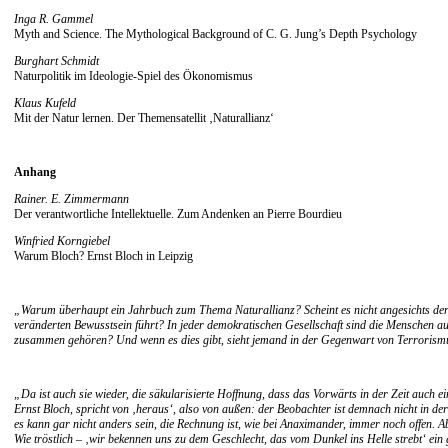
Inga R. Gammel
Myth and Science. The Mythological Background of C. G. Jung’s Depth Psychology
Burghart Schmidt
Naturpolitik im Ideologie-Spiel des Ökonomismus
Klaus Kufeld
Mit der Natur lernen. Der Themensatellit ‚Naturallianz‘
Anhang
Rainer. E. Zimmermann
Der verantwortliche Intellektuelle. Zum Andenken an Pierre Bourdieu
Winfried Korngiebel
Warum Bloch? Ernst Bloch in Leipzig
„Warum überhaupt ein Jahrbuch zum Thema Naturallianz? Scheint es nicht angesichts der
veränderten Bewusstsein führt? In jeder demokratischen Gesellschaft sind die Menschen au
zusammen gehören? Und wenn es dies gibt, sieht jemand in der Gegenwart von Terrorismu
„Da ist auch sie wieder, die säkularisierte Hoffnung, dass das Vorwärts in der Zeit auch e
Ernst Bloch, spricht von ‚heraus‘, also von außen: der Beobachter ist demnach nicht in d
es kann gar nicht anders sein, die Rechnung ist, wie bei Anaximander, immer noch offen. 
Wie tröstlich – ‚wir bekennen uns zu dem Geschlecht, das vom Dunkel ins Helle strebt‘ ein 