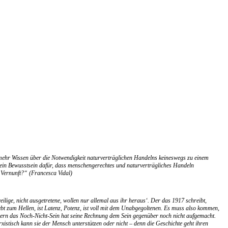
ehr Wissen über die Notwendigkeit naturverträglichen Handelns keineswegs zu einem
n ein Bewusstsein dafür, dass menschengerechtes und naturverträgliches Handeln
 Vernunft?“ (Francesca Vidal)
ilige, nicht ausgetretene, wollen nur allemal aus ihr heraus‘. Der das 1917 schreibt,
ebt zum Hellen, ist Latenz, Potenz, ist voll mit dem Unabgegoltenen. Es muss also kommen,
ondern das Noch-Nicht-Sein hat seine Rechnung dem Sein gegenüber noch nicht aufgemacht.
rxistisch kann sie der Mensch unterstützen oder nicht – denn die Geschichte geht ihren