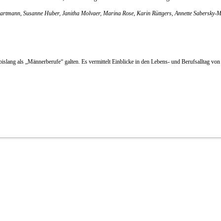
Hartmann, Susanne Huber, Janitha Molvaer, Marina Rose, Karin Rüttgers, Annette Sabersky-Mü
lang als „Männerberufe“ galten. Es vermittelt Einblicke in den Lebens- und Berufsalltag von