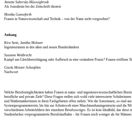
Annette Sabersky-Müsssigbrodt
Als Jouralistin bei der Zeitschrift ökotext
Monika Ganseforth
Frauen in Naturwissenchaft und Technik – von der Natur nicht vorgesehen?
Anhang
Kira Stein, Janitha Molvaer
Ingenieurinnen in den alten und neuen Bundesländern
Susanne Weitbrecht
Kampf um Gleichberechtigung oder Aufbruch in eine veränderte Praxis? Frauen eröffnen T
Gisela Meister-Scheufelen
Nachwort
Welche Berufsmöglichkeiten haben Frauen in natur- und ingenieurwissenschaftlichen Bereic
berufliche und private Ziele? Diese Fragen stellen sich wohl viele interessierte Schülerin
und Mathematikerinnen in ihren Fachgebieten offen stehen. Wie die Autorinnen, so sind au
Systemprogrammiererin, bis hin zur Arbeitswelt einer Maschinenbauingenieurin und die Mö
verschiedenen Arbeitsfeldern des einzelnen Berufszweiges. Es ist kein Idealbild, das diese e
Studienfaches vorprogrammierte Berufslaufbahn – für Frauen noch weniger als für Männer.