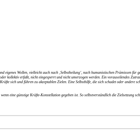
und eigenes Wollen, vielleicht auch nach ‚Selbstheilung‘, nach humanistischen Prämissen für ge
t oder kollektiv erfaßt, nicht eingesperrt und nicht umerzogen werden. Ein vorauseilendes Zut
räfte sich und führen zu akzeptablen Zielen. Eine Selbsthilfe, die sich schadet oder andere schä
n eine günstige Kräfte-Konstellation gegeben ist. So selbstverständlich die Zielsetzung sche