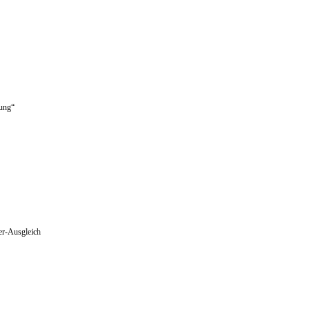
rung“
er-Ausgleich