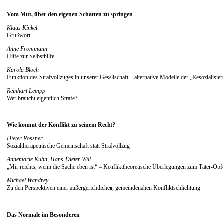
Vom Mut, über den eigenen Schatten zu springen
Klaus Kinkel
Grußwort
Anne Frommann
Hilfe zur Selbsthilfe
Karola Bloch
Funktion des Strafvollzuges in unserer Gesellschaft – alternative Modelle der „Resozialisie
Reinhart Lempp
Wer braucht eigentlich Strafe?
Wie kommt der Konflikt zu seinem Recht?
Dieter Rössner
Sozialtherapeutische Gemeinschaft statt Strafvollzug
Annemarie Kuhn, Hans-Dieter Will
„Mir reichts, wenn die Sache eben ist“ – Konflikttheoretische Überlegungen zum Täter-Opf
Michael Wandrey
Zu den Perspektiven einer außergerichtlichen, gemeindenahen Konfliktschlichtung
Das Normale im Besonderen