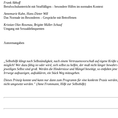
Frank Althoff
Berufsschulunterricht mit Straffälligen – besondere Hilfen im normalen Kontext
Annemarie Kuhn, Hans-Dieter Will
Das Normale im Besonderen – Gespräche mit Betroffenen
Kristian Olav Rosenau, Brigitte Müller-Schaaf
Umgang mit Sexualdelinquenten
Autorenangaben
„Selbsthilfe klingt nach Selbständigkeit, nach einem Vertrauensvorschuß auf eigene Kräfte 
möglich! Wer dazu fähig ist oder wird, sich selbst zu helfen, der muß nicht länger bewahr
jeweiligen Selbst sind groß. Werden die Hindernisse und Mängel beseitigt, so entfalten jene K
Irrwege aufzuzeigen, aufzuklären, ein Stück Weg mitzugehen.
Dieses Prinzip konnte und kann nur dann zum Programm für eine konkrete Praxis werden, wen
nicht umgesetzt werden.“ (Anne Frommann, Hilfe zur Selbsthilfe)