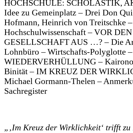
HOCHSCHULE: SCHOLASTIK, AK
Idee zu Gemeinplatz – Drei Don Quic
Hofmann, Heinrich von Treitschke – 
Hochschulwissenschaft – VOR DE
GESELLSCHAFT AUS …? – Die Arbeits
Lohnbüro – Wirtschafts-Polyglotte –
WIEDERVERHÜLLUNG – Kaironomie –
Binität – IM KREUZ DER WIRKLI
Michael Gormann-Thelen – Anmerku
Sachregister
„‚Im Kreuz der Wirklichkeit‘ trifft z