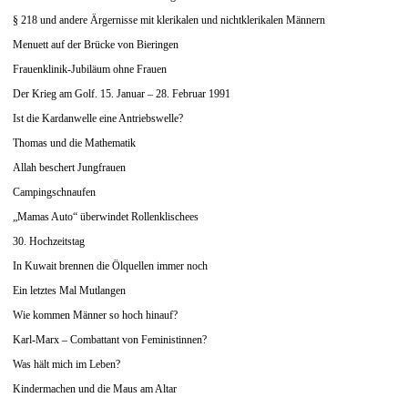
§ 218 und andere Ärgernisse mit klerikalen und nichtklerikalen Männern
Menuett auf der Brücke von Bieringen
Frauenklinik-Jubiläum ohne Frauen
Der Krieg am Golf. 15. Januar – 28. Februar 1991
Ist die Kardanwelle eine Antriebswelle?
Thomas und die Mathematik
Allah beschert Jungfrauen
Campingschnaufen
„Mamas Auto“ überwindet Rollenklischees
30. Hochzeitstag
In Kuwait brennen die Ölquellen immer noch
Ein letztes Mal Mutlangen
Wie kommen Männer so hoch hinauf?
Karl-Marx – Combattant von Feministinnen?
Was hält mich im Leben?
Kindermachen und die Maus am Altar