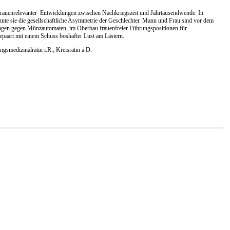
in frauenrelevanter Entwicklungen zwischen Nachkriegszeit und Jahrtausendwende. In
nte sie die gesellschaftliche Asymmetrie der Geschlechter. Mann und Frau sind vor dem
nlagen gegen Münzautomaten, im Oberbau frauenfreier Führungspositionen für
epaart mit einem Schuss boshafter Lust am Lästern.
gsmedizinalrätin i.R., Kreisrätin a.D.