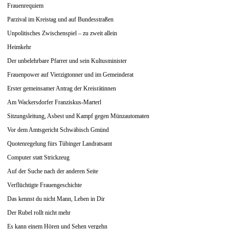
Frauenrequiem
Parzival im Kreistag und auf Bundesstraßen
Unpolitisches Zwischenspiel – zu zweit allein
Heimkehr
Der unbelehrbare Pfarrer und sein Kultusminister
Frauenpower auf Vierzigtonner und im Gemeinderat
Erster gemeinsamer Antrag der Kreisrätinnen
Am Wackersdorfer Franziskus-Marterl
Sitzungsleitung, Asbest und Kampf gegen Münzautomaten
Vor dem Amtsgericht Schwäbisch Gmünd
Quotenregelung fürs Tübinger Landratsamt
Computer statt Strickzeug
Auf der Suche nach der anderen Seite
Verflüchtigte Frauengeschichte
Das kennst du nicht Mann, Leben in Dir
Der Rubel rollt nicht mehr
Es kann einem Hören und Sehen vergehn