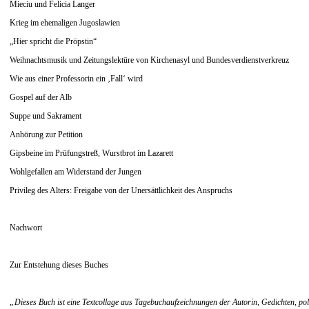
Mieciu und Felicia Langer
Krieg im ehemaligen Jugoslawien
„Hier spricht die Pröpstin“
Weihnachtsmusik und Zeitungslektüre von Kirchenasyl und Bundesverdienstverkreuz
Wie aus einer Professorin ein ‚Fall‘ wird
Gospel auf der Alb
Suppe und Sakrament
Anhörung zur Petition
Gipsbeine im Prüfungstreß, Wurstbrot im Lazarett
Wohlgefallen am Widerstand der Jungen
Privileg des Alters: Freigabe von der Unersättlichkeit des Anspruchs
Nachwort
Zur Entstehung dieses Buches
„Dieses Buch ist eine Textcollage aus Tagebuchaufzeichnungen der Autorin, Gedichten, po