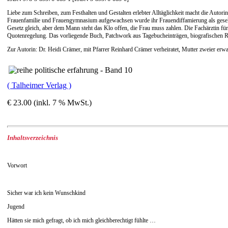
Liebe zum Schreiben, zum Festhalten und Gestalten erlebter Alltäglichkeit macht die Auto
Frauenfamilie und Frauengymnasium aufgewachsen wurde ihr Frauendiffamierung als gesellsc
Gesetz gleich, aber dem Mann steht das Klo offen, die Frau muss zahlen. Die Fachärztin f
Quotenregelung. Das vorliegende Buch, Patchwork aus Tagebucheinträgen, biografischen Rüc
Zur Autorin: Dr. Heidi Crämer, mit Pfarrer Reinhard Crämer verheiratet, Mutter zweier erw
( Talheimer Verlag )
€ 23.00 (inkl. 7 % MwSt.)
Inhaltsverzeichnis
Vorwort
Sicher war ich kein Wunschkind
Jugend
Hätten sie mich gefragt, ob ich mich gleichberechtigt fühlte …