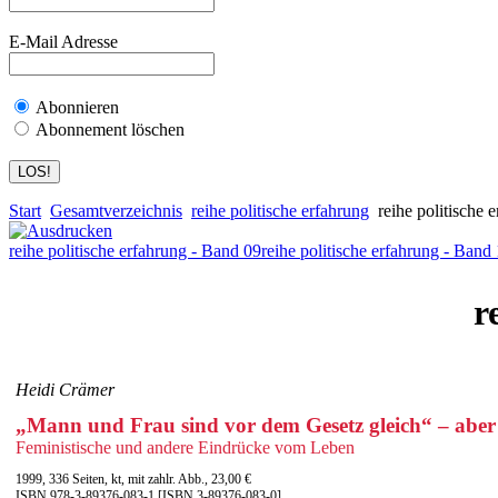
E-Mail Adresse
Abonnieren
Abonnement löschen
Start
Gesamtverzeichnis
reihe politische erfahrung
reihe politische 
reihe politische erfahrung - Band 09
reihe politische erfahrung - Band
r
Heidi Crämer
„Mann und Frau sind vor dem Gesetz gleich“ – aber n
Feministische und andere Eindrücke vom Leben
1999, 336 Seiten, kt, mit zahlr. Abb., 23,00 €
ISBN 978-3-89376-083-1 [ISBN 3-89376-083-0]