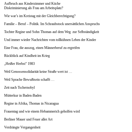
Aufbruch aus Kinderzimmer und Küche
Diskriminierung als Frau am Arbeitsplatz?
Wie war’s im Kreistag mit der Gleichberechtigung?
Familie – Beruf – Politik. Im Schraubstock unersättlichen Anspruchs
Tochter Regine und Sohn Thomas auf dem Weg zur Selbständigkeit
Und immer wieder Nachrichten vom tollkühnen Leben der Kinder
Eine Frau, die auszog, einen Männerberuf zu ergreifen
Rückblick auf Kindheit im Krieg
„Heißer Herbst“ 1983
Weil Genossensolidarität keine Straße wert ist …
Weil Sprache Bewußtsein schafft …
Zeit nach Tschernobyl
Mütterkur in Baden-Baden
Regine in Afrika, Thomas in Nicaragua
Frauentag und wie einem Hebammerich geholfen wird
Berliner Mauer und Feuer aller Art
Verdrängte Vergangenheit