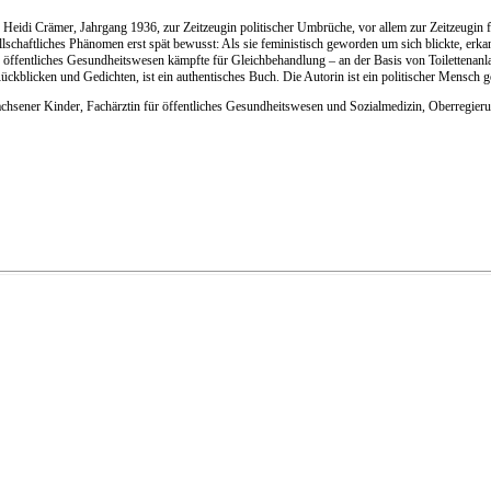
rin Heidi Crämer, Jahrgang 1936, zur Zeitzeugin politischer Umbrüche, vor allem zur Zeitzeug
haftliches Phänomen erst spät bewusst: Als sie feministisch geworden um sich blickte, erkan
ür öffentliches Gesundheitswesen kämpfte für Gleichbehandlung – an der Basis von Toilettena
kblicken und Gedichten, ist ein authentisches Buch. Die Autorin ist ein politischer Mensch g
achsener Kinder, Fachärztin für öffentliches Gesundheitswesen und Sozialmedizin, Oberregierun