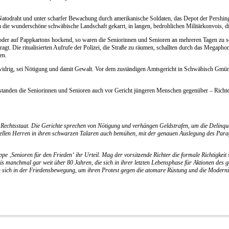
r Natodraht und unter scharfer Bewachung durch amerikanische Soldaten, das Depot der Pershi
 die wunderschöne schwäbische Landschaft gekarrt, in langen, bedrohlichen Militärkonvois, d
oder auf Pappkartons hockend, so waren die Seniorinnen und Senioren an mehreren Tagen zu se
agt. Die ritualisierten Aufrufe der Polizei, die Straße zu räumen, schallten durch das Meg
en.
zwidrig, sei Nötigung und damit Gewalt. Vor dem zuständigen Amtsgericht in Schwäbisch Gmün
standen die Seniorinnen und Senioren auch vor Gericht jüngeren Menschen gegenüber – Richte
n Rechtsstaat. Die Gerichte sprechen von Nötigung und verhängen Geldstrafen, um die Delinqu
iellen Herren in ihren schwarzen Talaren auch bemühen, mit der genauen Auslegung des Paragr
e ‚Senioren für den Frieden‘ ihr Urteil. Mag der vorsitzende Richter die formale Richtigkei
 manchmal gar weit über 80 Jahren, die sich in ihrer letzten Lebensphase für Aktionen des ge
n sich in der Friedensbewegung, um ihren Protest gegen die atomare Rüstung und die Modern