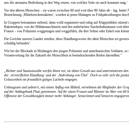
uns der atomaren Bedrohung in den Weg setzen, von welcher Seite sie auch kommen mag.‘
Vor den älteren Menschen – sie waren zwischen 60 und weit über 80 Jahre alt – lag, hinte
Bezeichnung ‚Mittelstreckenraketen‘, wurden in jenen Maitagen zu Frühjahrsübungen durch
In Gruppen beisammen stehend, dann wohl organisiert und ruhig auf Klappstühlen sitzend 
Raketendepot, von der Militärmaschinerie und den mehrfachen Stachedrahtzäunen weit überr
Frauen – von Polizisten weggetragen und weggeführt, die ihre Söhne oder Enkel sein könnt
Die Gerichte unseres Landes urteilen, diese Handlungsweise der alten Menschen sei geset
schuldig befunden‘.
Wie bei der Blockade in Mutlangen den jungen Polizisten und amerikanischen Soldaten, so 
Verantwortung für die Zukunft der Menschheit in beeindruckenden Reden darstellten.“
„Richter und Staatsanwälte werfen ihnen vor, sie übten Gewalt aus und unterminierten de
der ‚verwerflichen Handlung‘ und der ‚Androhung von Übel‘. Doch so sehr sich die justiz
Gelassenheit ein freundlich-gütiges Lächeln entgegen.
Unbeugsam und unbeirrt, mit einem Anflug von Mitleid, vernehmen die Mitglieder der Grupp
auf der Anklagebank Platz genommen. Auf ihr sitzen Frauen und Männer im Alter von 60 bis
Offensive der Gewaltlosigkeit immer mehr Anhänger. Seniorinnen und Senioren engagiere