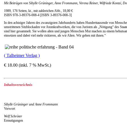
Mit Beiträgen von Sibylle Grüninger, Anne Frommann, Verena Reiner, Wilfriede Kontzi, Do
1989, 176 Seiten, kt., mit zahlreichen Abb., 18,00 €
ISBN 978-3-89376-008-4 [ISBN 3-89376-008-3]
In den achtziger Jahren des zwanzigsten Jahrhunderts haben Hunderttausende von Menschen
umstrittenen Sitzblockaden vor Atomkraftwerken, die von Juristen als „Nötigung“ des Staa
sind hier gesammelt. Sie wollen alten und jungen Menschen Mut machen zu einem behutsamen 
einsetzen und dabei viel mehr riskieren, als wir Alten. Wir gehen mit ihnen.“
( Talheimer Verlag )
€ 18.00 (inkl. 7 % MwSt.)
Inhaltsverzeichnis
Sibylle Grüninger und Anne Frommann
Vorwort
Welf Schröter
Ermutigungen