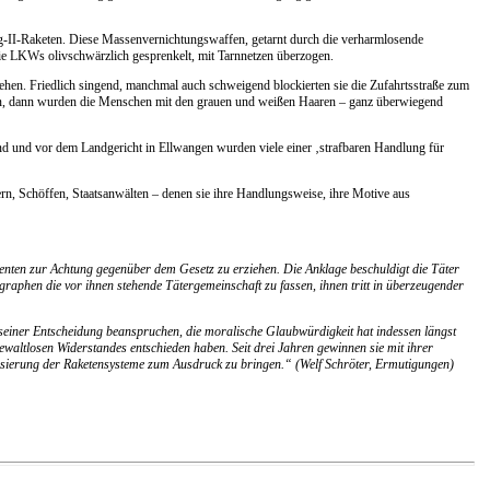
ng-II-Raketen. Diese Massenvernichtungswaffen, getarnt durch die verharmlosende
ie LKWs olivschwärzlich gesprenkelt, mit Tarnnetzen überzogen.
hen. Friedlich singend, manchmal auch schweigend blockierten sie die Zufahrtsstraße zum
aphon, dann wurden die Menschen mit den grauen und weißen Haaren – ganz überwiegend
d und vor dem Landgericht in Ellwangen wurden viele einer ‚strafbaren Handlung für
rn, Schöffen, Staatsanwälten – denen sie ihre Handlungsweise, ihre Motive aus
enten zur Achtung gegenüber dem Gesetz zu erziehen. Die Anklage beschuldigt die Täter
aphen die vor ihnen stehende Tätergemeinschaft zu fassen, ihnen tritt in überzeugender
t seiner Entscheidung beanspruchen, die moralische Glaubwürdigkeit hat indessen längst
waltlosen Widerstandes entschieden haben. Seit drei Jahren gewinnen sie mit ihrer
isierung der Raketensysteme zum Ausdruck zu bringen.“ (Welf Schröter, Ermutigungen)