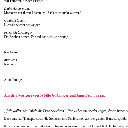
Wir kämpfen für den Frieden
Käthe Aufdermauer
Mahnerin auf ihrem Posten. Muß ich mich nicht wehren?
Gotthold Gocht
Niemals wieder schweigen
Friedrich Grüninger
Ein Zeichen setzen. Es sind gar nicht so wenige
Nachwort
Inge Jens
Nachwort
Anmerkungen
Aus dem Vorwort von Sybille Grüninger und Anne Frommann:
„‚Wir wollen den Enkeln die Erde bewahren.‘ ‚Wir wollen nie wieder sagen, davon haben wi
Das stand auf Transparenten, die Senioren und Seniorinnen aus der ganzen Bundesrepublik
Knapp eine Woche zuvor hatte das Entsetzen über den Super-GAU im AKW Tschernobyl die