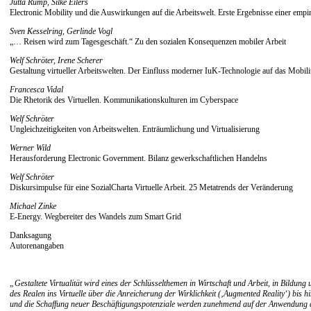
Jutta Rump, Silke Eilers
Electronic Mobility und die Auswirkungen auf die Arbeitswelt. Erste Ergebnisse einer emp
Sven Kesselring, Gerlinde Vogl
„… Reisen wird zum Tagesgeschäft.“ Zu den sozialen Konsequenzen mobiler Arbeit
Welf Schröter, Irene Scherer
Gestaltung virtueller Arbeitswelten. Der Einfluss moderner IuK-Technologie auf das Mobilit
Francesca Vidal
Die Rhetorik des Virtuellen. Kommunikationskulturen im Cyberspace
Welf Schröter
Ungleichzeitigkeiten von Arbeitswelten. Enträumlichung und Virtualisierung
Werner Wild
Herausforderung Electronic Government. Bilanz gewerkschaftlichen Handelns
Welf Schröter
Diskursimpulse für eine SozialCharta Virtuelle Arbeit. 25 Metatrends der Veränderung
Michael Zinke
E-Energy. Wegbereiter des Wandels zum Smart Grid
Danksagung
Autorenangaben
„Gestaltete Virtualität wird eines der Schlüsselthemen in Wirtschaft und Arbeit, in Bildu
des Realen ins Virtuelle über die Anreicherung der Wirklichkeit (‚Augmented Reality‘) bi
und die Schaffung neuer Beschäftigungspotenziale werden zunehmend auf der Anwendung diese