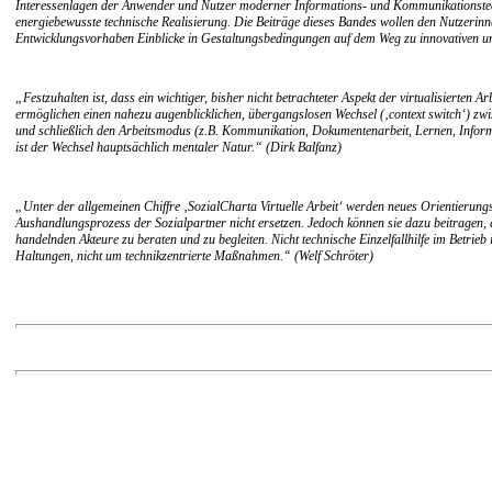
Interessenlagen der Anwender und Nutzer moderner Informations- und Kommunikationstechn
energiebewusste technische Realisierung. Die Beiträge dieses Bandes wollen den Nutzerin
Entwicklungsvorhaben Einblicke in Gestaltungsbedingungen auf dem Weg zu innovativen u
„Festzuhalten ist, dass ein wichtiger, bisher nicht betrachteter Aspekt der virtualisierten
ermöglichen einen nahezu augenblicklichen, übergangslosen Wechsel (‚context switch‘) zwi
und schließlich den Arbeitsmodus (z.B. Kommunikation, Dokumentenarbeit, Lernen, Informie
ist der Wechsel hauptsächlich mentaler Natur.“ (Dirk Balfanz)
„Unter der allgemeinen Chiffre ‚SozialCharta Virtuelle Arbeit‘ werden neues Orientierung
Aushandlungsprozess der Sozialpartner nicht ersetzen. Jedoch können sie dazu beitragen, d
handelnden Akteure zu beraten und zu begleiten. Nicht technische Einzelfallhilfe im Bet
Haltungen, nicht um technikzentrierte Maßnahmen.“ (Welf Schröter)