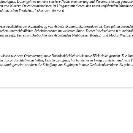
ologien. Dabei geht es um eine stärkere Nutzerorientierung und Personalisierung genauso w
nen und Nutzern Orientierungswissen im Umgang mit diesen sich rasch entfaltenden künstliche
nd nützlichen Produkten.“ (Aus dem Vorwort)
 Arbeitswirklichkeit der Kontextbezug von Arbeits-/Kommunikationsakten ist. Dies gilt insbeson
schen unterschiedlichen Arbeitskontexten im weitesten Sinne. Dieser Wechsel kann u.a. beinh
ren usf.). Für einen Beobachter des Arbeitenden bleibt dieser Kontext- und Modus-Wechsel na
swissen wie neue Orientierung, neue Nachdenklichkeit sowie neue Blickwinkel gesucht. Die ko
ie Köpfe durchlüften zu helfen, Fenster zu öffnen, Vorhandenes in Frage zu stellen und neue P
rieb ist damit gemeint, sondern die Schaffung von Zugängen in neue Gedankenkorridore. Es ge