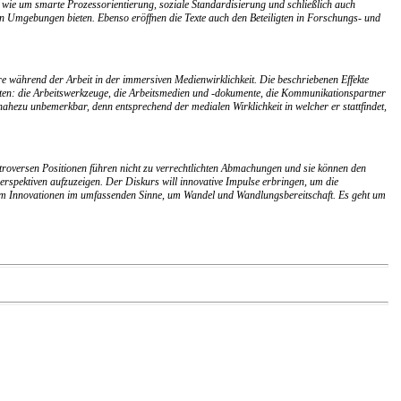
ie um smarte Prozessorientierung, soziale Standardisierung und schließlich auch
n Umgebungen bieten. Ebenso eröffnen die Texte auch den Beteiligten in Forschungs- und
dere während der Arbeit in der immersiven Medienwirklichkeit. Die beschriebenen Effekte
alten: die Arbeitswerkzeuge, die Arbeitsmedien und -dokumente, die Kommunikationspartner
hezu unbemerkbar, denn entsprechend der medialen Wirklichkeit in welcher er stattfindet,
ntroversen Positionen führen nicht zu verrechtlichten Abmachungen und sie können den
erspektiven aufzuzeigen. Der Diskurs will innovative Impulse erbringen, um die
ht um Innovationen im umfassenden Sinne, um Wandel und Wandlungsbereitschaft. Es geht um