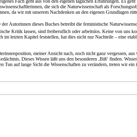
igenes Fach geht aus von den eigenen täglichen Erfahrungen. Es geht h
ftswissenschaftlerinnen, die sich die Naturwissenschaft als Forschungs
rinnen, da wir mit unserem Nachdenken an den eigenen Grundlagen rütt
r Autorinnen dieses Buches betreibt die feministische Naturwissenschaf
che Kritik lassen, sind freiberuflich oder arbeitslos. Keine von uns kon
m letzten Kapitel feststellen, hat dies nicht nur Nachteile – eine etabli
erinnenposition, meiner Ansicht nach, noch nicht ganz vergessen, aus
edächtnis. Dieses Wissen läßt uns den besonderen ‚Biß‘ finden. Wissen
n Tun auf lange Sicht die Wissenschaften zu verändern, treten wir ein 