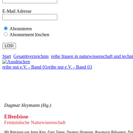
E-Mail Adresse
Abonnieren
Abonnement löschen
Start
Gesamtverzeichnis
reihe frauen in naturwissenschaft und techni
reihe nut e.V. - Band 01
reihe nut e.V. - Band 03
Dagmar Heymann (Hg.)
Elfenbisse
Feministische Naturwissenschaft
Mit Beiträgen von Jenny Kien, Ester Tamm, Dagmar Heymann, Rosemarie Rübsamen, Petra 