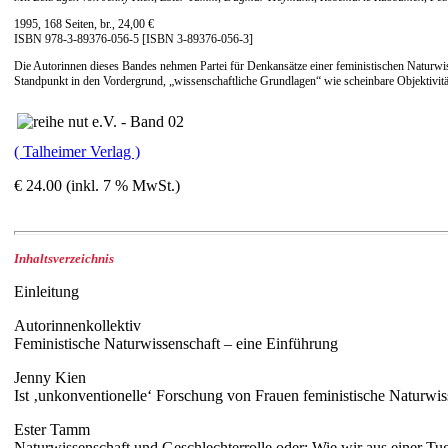
1995, 168 Seiten, br., 24,00 €
ISBN 978-3-89376-056-5 [ISBN 3-89376-056-3]
Die Autorinnen dieses Bandes nehmen Partei für Denkansätze einer feministischen Naturwis
Standpunkt in den Vordergrund, „wissenschaftliche Grundlagen“ wie scheinbare Objektivität
( Talheimer Verlag )
€ 24.00 (inkl. 7 % MwSt.)
Inhaltsverzeichnis
Einleitung
Autorinnenkollektiv
Feministische Naturwissenschaft – eine Einführung
Jenny Kien
Ist ‚unkonventionelle‘ Forschung von Frauen feministische Naturwis
Ester Tamm
Naturwissenschaft und Geschlechterrolle oder: Wie wir aus einer T