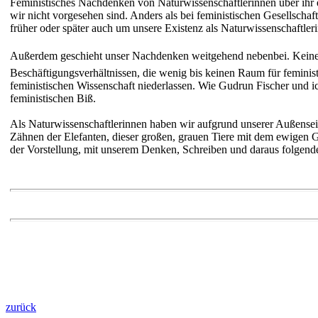
Feministisches Nachdenken von Naturwissenschaftlerinnen über ihr e
wir nicht vorgesehen sind. Anders als bei feministischen Gesellscha
früher oder später auch um unsere Existenz als Naturwissenschaftle
Außerdem geschieht unser Nachdenken weitgehend nebenbei. Keine de
Beschäftigungsverhältnissen, die wenig bis keinen Raum für feministis
feministischen Wissenschaft niederlassen. Wie Gudrun Fischer und ich i
feministischen Biß.
Als Naturwissenschaftlerinnen haben wir aufgrund unserer Außenseit
Zähnen der Elefanten, dieser großen, grauen Tiere mit dem ewigen G
der Vorstellung, mit unserem Denken, Schreiben und daraus folgende
zurück