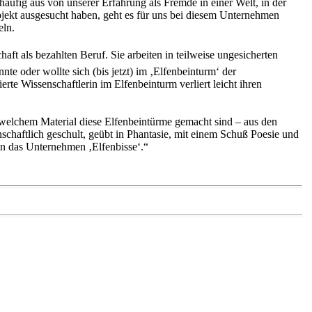
äufig aus von unserer Erfahrung als Fremde in einer Welt, in der
objekt ausgesucht haben, geht es für uns bei diesem Unternehmen
eln.
t als bezahlten Beruf. Sie arbeiten in teilweise ungesicherten
nte oder wollte sich (bis jetzt) im ‚Elfenbeinturm‘ der
erte Wissenschaftlerin im Elfenbeinturm verliert leicht ihren
 welchem Material diese Elfenbeintürme gemacht sind – aus den
schaftlich geschult, geübt in Phantasie, mit einem Schuß Poesie und
in das Unternehmen ‚Elfenbisse‘.“