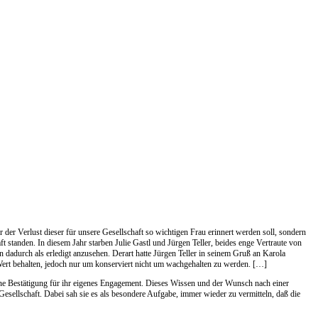
er Verlust dieser für unsere Gesellschaft so wichtigen Frau erinnert werden soll, sondern
standen. In diesem Jahr starben Julie Gastl und Jürgen Teller, beides enge Vertraute von
adurch als erledigt anzusehen. Derart hatte Jürgen Teller in seinem Gruß an Karola
 Wert behalten, jedoch nur um konserviert nicht um wachgehalten zu werden. […]
 eine Bestätigung für ihr eigenes Engagement. Dieses Wissen und der Wunsch nach einer
-Gesellschaft. Dabei sah sie es als besondere Aufgabe, immer wieder zu vermitteln, daß die