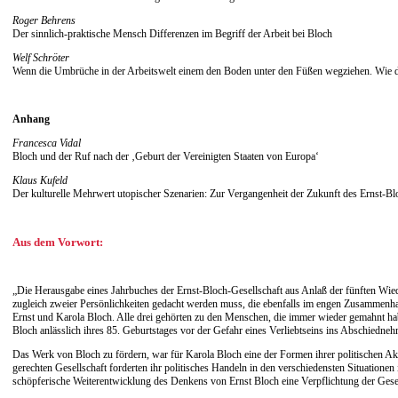
Roger Behrens
Der sinnlich-praktische Mensch Differenzen im Begriff der Arbeit bei Bloch
Welf Schröter
Wenn die Umbrüche in der Arbeitswelt einem den Boden unter den Füßen wegziehen. Wie d
Anhang
Francesca Vidal
Bloch und der Ruf nach der ‚Geburt der Vereinigten Staaten von Europa‘
Klaus Kufeld
Der kulturelle Mehrwert utopischer Szenarien: Zur Vergangenheit der Zukunft des Ernst-B
Aus dem Vorwort:
„Die Herausgabe eines Jahrbuches der Ernst-Bloch-Gesellschaft aus Anlaß der fünften Wiede
zugleich zweier Persönlichkeiten gedacht werden muss, die ebenfalls im engen Zusammenhang
Ernst und Karola Bloch. Alle drei gehörten zu den Menschen, die immer wieder gemahnt hab
Bloch anlässlich ihres 85. Geburtstages vor der Gefahr eines Verliebtseins ins Abschiedne
Das Werk von Bloch zu fördern, war für Karola Bloch eine der Formen ihrer politischen Akt
gerechten Gesellschaft forderten ihr politisches Handeln in den verschiedensten Situationen
schöpferische Weiterentwicklung des Denkens von Ernst Bloch eine Verpflichtung der Gesel