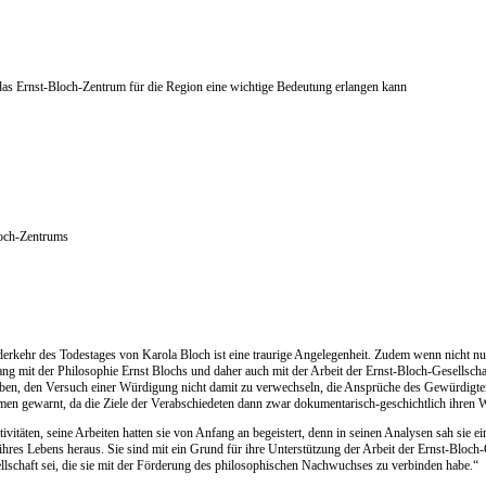
as Ernst-Bloch-Zentrum für die Region eine wichtige Bedeutung erlangen kann
loch-Zentrums
rkehr des Todestages von Karola Bloch ist eine traurige Angelegenheit. Zudem wenn nicht nur d
 mit der Philosophie Ernst Blochs und daher auch mit der Arbeit der Ernst-Bloch-Gesellschaft 
en, den Versuch einer Würdigung nicht damit zu verwechseln, die Ansprüche des Gewürdigten d
hmen gewarnt, da die Ziele der Verabschiedeten dann zwar dokumentarisch-geschichtlich ihren
ivitäten, seine Arbeiten hatten sie von Anfang an begeistert, denn in seinen Analysen sah sie
 ihres Lebens heraus. Sie sind mit ein Grund für ihre Unterstützung der Arbeit der Ernst-Bloch
lschaft sei, die sie mit der Förderung des philosophischen Nachwuchses zu verbinden habe.“