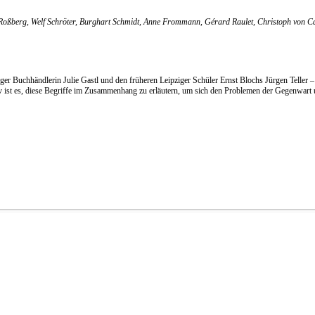
t Roßberg, Welf Schröter, Burghart Schmidt, Anne Frommann, Gérard Raulet, Christoph von 
ger Buchhändlerin Julie Gastl und den früheren Leipziger Schüler Ernst Blochs Jürgen Teller 
iv ist es, diese Begriffe im Zusammenhang zu erläutern, um sich den Problemen der Gegenwart