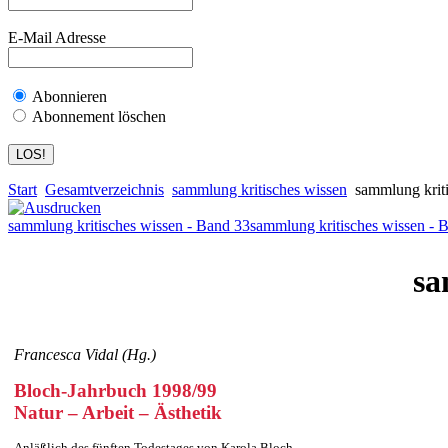
E-Mail Adresse
Abonnieren
Abonnement löschen
Start
Gesamtverzeichnis
sammlung kritisches wissen
sammlung kriti
sammlung kritisches wissen - Band 33
sammlung kritisches wissen - 
sa
Francesca Vidal (Hg.)
Bloch-Jahrbuch 1998/99
Natur – Arbeit – Ästhetik
Anläßlich des fünften Todestages von Karola Bloch