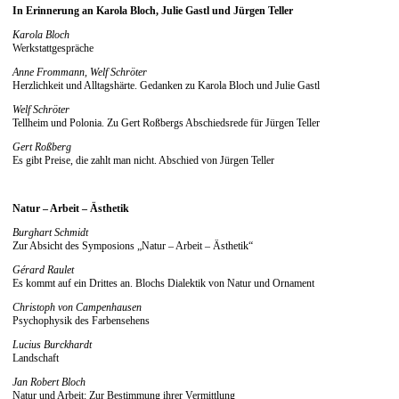
In Erinnerung an Karola Bloch, Julie Gastl und Jürgen Teller
Karola Bloch
Werkstattgespräche
Anne Frommann, Welf Schröter
Herzlichkeit und Alltagshärte. Gedanken zu Karola Bloch und Julie Gastl
Welf Schröter
Tellheim und Polonia. Zu Gert Roßbergs Abschiedsrede für Jürgen Teller
Gert Roßberg
Es gibt Preise, die zahlt man nicht. Abschied von Jürgen Teller
Natur – Arbeit – Ästhetik
Burghart Schmidt
Zur Absicht des Symposions „Natur – Arbeit – Ästhetik“
Gérard Raulet
Es kommt auf ein Drittes an. Blochs Dialektik von Natur und Ornament
Christoph von Campenhausen
Psychophysik des Farbensehens
Lucius Burckhardt
Landschaft
Jan Robert Bloch
Natur und Arbeit: Zur Bestimmung ihrer Vermittlung