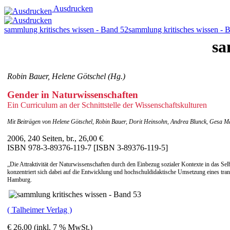
Ausdrucken
sammlung kritisches wissen - Band 52
sammlung kritisches wissen - 
sa
Robin Bauer, Helene Götschel (Hg.)
Gender in Naturwissenschaften
Ein Curriculum an der Schnittstelle der Wissenschaftskulturen
Mit Beiträgen von Helene Götschel, Robin Bauer, Dorit Heinsohn, Andrea Blunck, Gesa Ma
2006, 240 Seiten, br., 26,00 €
ISBN 978-3-89376-119-7 [ISBN 3-89376-119-5]
„Die Attraktivität der Naturwissenschaften durch den Einbezug sozialer Kontexte in das S
konzentriert sich dabei auf die Entwicklung und hochschuldidaktische Umsetzung eines tra
Hamburg.
( Talheimer Verlag )
€ 26.00 (inkl. 7 % MwSt.)