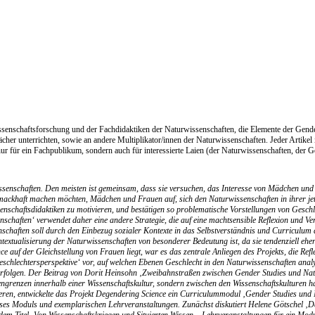
senschaftsforschung und der Fachdidaktiken der Naturwissenschaften, die Elemente der Gender 
cher unterrichten, sowie an andere Multiplikator/innen der Naturwissenschaften. Jeder Artikel is
nur für ein Fachpublikum, sondern auch für interessierte Laien (der Naturwissenschaften, der G
enschaften. Den meisten ist gemeinsam, dass sie versuchen, das Interesse von Mädchen und F
hmackhaft machen möchten, Mädchen und Frauen auf, sich den Naturwissenschaften in ihrer j
schaftsdidaktiken zu motivieren, und bestätigen so problematische Vorstellungen von Geschlec
schaften‘ verwendet daher eine andere Strategie, die auf eine machtsensible Reflexion und V
senschaften soll durch den Einbezug sozialer Kontexte in das Selbstverständnis und Curriculu
ntextualisierung der Naturwissenschaften von besonderer Bedeutung ist, da sie tendenziell eh
 auf der Gleichstellung von Frauen liegt, war es das zentrale Anliegen des Projekts, die Ref
chlechtersperspektive‘ vor, auf welchen Ebenen Geschlecht in den Naturwissenschaften analysier
olgen. Der Beitrag von Dorit Heinsohn ‚Zweibahnstraßen zwischen Gender Studies und Naturwis
engrenzen innerhalb einer Wissenschaftskultur, sondern zwischen den Wissenschaftskulturen h
ren, entwickelte das Projekt Degendering Science ein Curriculummodul ‚Gender Studies und Na
eses Moduls und exemplarischen Lehrveranstaltungen. Zunächst diskutiert Helene Götschel ‚D