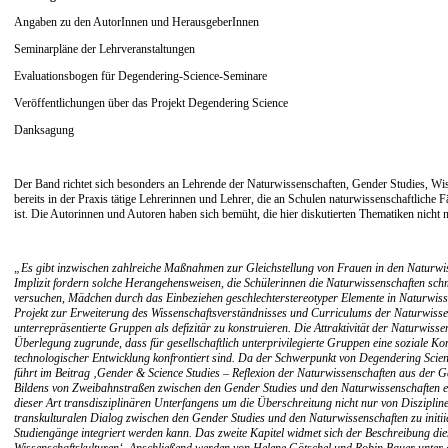
Angaben zu den AutorInnen und HerausgeberInnen
Seminarpläne der Lehrveranstaltungen
Evaluationsbogen für Degendering-Science-Seminare
Veröffentlichungen über das Projekt Degendering Science
Danksagung
Der Band richtet sich besonders an Lehrende der Naturwissenschaften, Gender Studies, Wis
bereits in der Praxis tätige Lehrerinnen und Lehrer, die an Schulen naturwissenschaftliche Fä
ist. Die Autorinnen und Autoren haben sich bemüht, die hier diskutierten Thematiken nicht 
„Es gibt inzwischen zahlreiche Maßnahmen zur Gleichstellung von Frauen in den Naturwiss
Implizit fordern solche Herangehensweisen, die Schülerinnen die Naturwissenschaften sc
versuchen, Mädchen durch das Einbeziehen geschlechterstereotyper Elemente in Naturwissen
Projekt zur Erweiterung des Wissenschaftsverständnisses und Curriculums der Naturwissen
unterrepräsentierte Gruppen als defizitär zu konstruieren. Die Attraktivität der Naturwis
Überlegung zugrunde, dass für gesellschaftlich unterprivilegierte Gruppen eine soziale Ko
technologischer Entwicklung konfrontiert sind. Da der Schwerpunkt von Degendering Science
führt im Beitrag ‚Gender & Science Studies – Reflexion der Naturwissenschaften aus der Ges
Bildens von Zweibahnstraßen zwischen den Gender Studies und den Naturwissenschaften erf
dieser Art transdisziplinären Unterfangens um die Überschreitung nicht nur von Disziplin
transkulturalen Dialog zwischen den Gender Studies und den Naturwissenschaften zu initiie
Studiengänge integriert werden kann. Das zweite Kapitel widmet sich der Beschreibung di