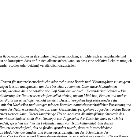
& Science Studies in ihre Lehre integrieren möchten, er richtet sich an angehende und
t so konzipiert, dass er für sich alleine stehen kann, so dass eine selektive Lektüre möglich
ender Studies oder beidem) verständlich darzustellen.
rauen für naturwissenschaftliche oder technische Berufe und Bildungsgänge zu steigern.
etzigen Gestalt anzupassen, um dort bestehen zu können. Oder diese Maßnahmen
ht, wie etwa die Konnotation von Soft Skills als weiblich. ‚Degendering Science – Ein
eränderung der Naturwissenschaften selbst abzielt, anstatt Mädchen, Frauen und andere
m der Naturwissenschaften erhöht werden. Diesem Vorgehen liegt insbesondere die
er mit den Nachteilen und weniger mit den Vorteilen naturwissenschaftlicher Forschung und
lexion der Naturwissenschaften aus einer Geschlechterperspektive zu fördern. Robin Bauer
t werden kann. Dieses langfristige Ziel sollte durch die mittelfristige Strategie des
senschaften‘ stellt diese Strategie vor. Angesichts der Tatsache, dass es sich bei
andelt, sprechen wir hier im Folgenden auch von Transkulturalität. Um diesen
turwissenschaften‘, das so flexibel gestaltet wurde, dass es in verschiedene
as Modul Gender Studies und Naturwissenschaften an der Schnittstelle der