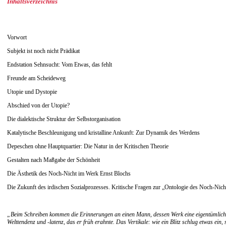
Inhaltsverzeichnis
Vorwort
Subjekt ist noch nicht Prädikat
Endstation Sehnsucht: Vom Etwas, das fehlt
Freunde am Scheideweg
Utopie und Dystopie
Abschied von der Utopie?
Die dialektische Struktur der Selbstorganisation
Katalytische Beschleunigung und kristalline Ankunft: Zur Dynamik des Werdens
Depeschen ohne Hauptquartier: Die Natur in der Kritischen Theorie
Gestalten nach Maßgabe der Schönheit
Die Ästhetik des Noch-Nicht im Werk Ernst Blochs
Die Zukunft des irdischen Sozialprozesses. Kritische Fragen zur „Ontologie des Noch-Nich
„Beim Schreiben kommen die Erinnerungen an einen Mann, dessen Werk eine eigentümliche Ve
Welttendenz und -latenz, das er früh erahnte. Das Vertikale: wie ein Blitz schlug etwas ei