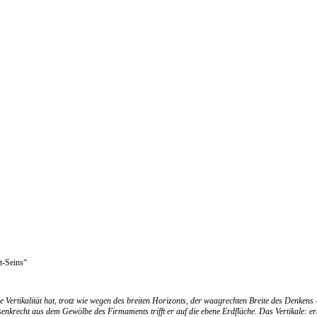
t-Seins“
rtikalität hat, trotz wie wegen des breiten Horizonts, der waagrechten Breite des Denkens –
n, senkrecht aus dem Gewölbe des Firmaments trifft er auf die ebene Erdfläche. Das Vertikale: 