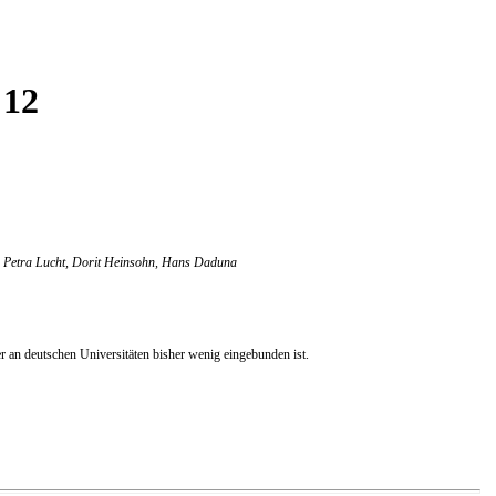
 12
n, Petra Lucht, Dorit Heinsohn, Hans Daduna
er an deutschen Universitäten bisher wenig eingebunden ist.