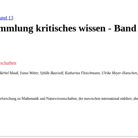
Band 13
mmlung kritisches wissen - Band
schaften
 Bärbel Mauß, Ivana Weber, Sybille Bauriedl, Katharina Fleischmann, Ulrike Meyer-Hansche
erforschung zu Mathematik und Naturwissenschaften, der inzwischen international etabliert, ab