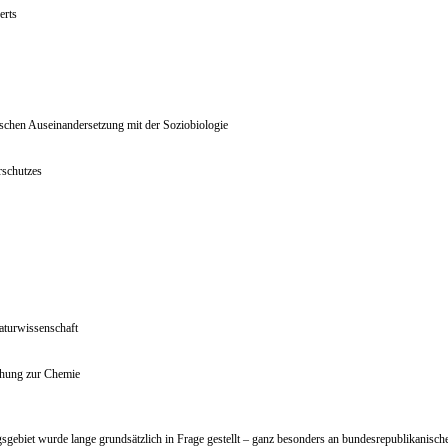
erts
ischen Auseinandersetzung mit der Soziobiologie
rschutzes
aturwissenschaft
chung zur Chemie
iet wurde lange grundsätzlich in Frage gestellt – ganz besonders an bundesrepublikanischen H