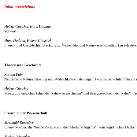
Inhaltsverzeichnis
Helene Götschel, Hans Daduna
Vorwort
Hans Daduna, Helene Götschel
Frauen- und Geschlechterforschung zu Mathematik und Naturwissenschaften: Ein selektive
Theorie und Geschichte
Kerstin Palm
Neuzeitliche Naturauffassung und Weiblichkeitsvorstellungen. Feministische Interpretatio
Helene Götschel
Vom „(un)heimlichen Inhalt der Naturwissenschaften“ und dem „Geschlecht der Natur“. Fac
Frauen in der Wissenschaft
Mechthild Koreuber
Emmy Noether, die Noether-Schule und die ‚Moderne Algebra‘. Vom begrifflichen Denken 
Mirjam Wiemeler