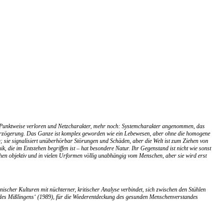
as Punktweise verloren und Netzcharakter, mehr noch: Systemcharakter angenommen, das
 Verzögerung. Das Ganze ist komplex geworden wie ein Lebewesen, aber ohne die homogene
; sie signalisiert unüberhörbar Störungen und Schäden, aber die Welt ist zum Ziehen von
k, die im Entstehen begriffen ist – hat besondere Natur. Ihr Gegenstand ist nicht wie sonst
hen objektiv und in vielen Urformen völlig unabhängig vom Menschen, aber sie wird erst
scher Kulturen mit nüchterner, kritischer Analyse verbindet, sich zwischen den Stühlen
k des Mißlingens‘ (1989), für die Wiederentdeckung des gesunden Menschenverstandes