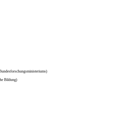
s Bundesforschungsministeriums)
che Bildung)