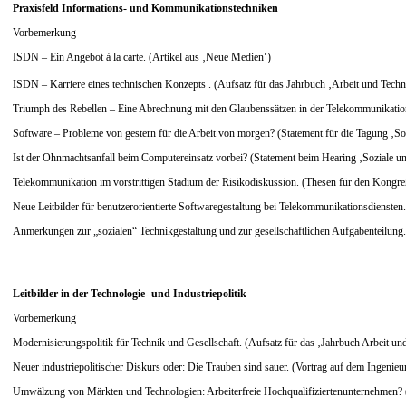
Praxisfeld Informations- und Kommunikationstechniken
Vorbemerkung
ISDN – Ein Angebot à la carte. (Artikel aus ‚Neue Medien‘)
ISDN – Karriere eines technischen Konzepts . (Aufsatz für das Jahrbuch ‚Arbeit und Tec
Triumph des Rebellen – Eine Abrechnung mit den Glaubenssätzen in der Telekommunikation
Software – Probleme von gestern für die Arbeit von morgen? (Statement für die Tagung ‚Sof
Ist der Ohnmachtsanfall beim Computereinsatz vorbei? (Statement beim Hearing ‚Soziale u
Telekommunikation im vorstrittigen Stadium der Risikodiskussion. (Thesen für den Kongre
Neue Leitbilder für benutzerorientierte Softwaregestaltung bei Telekommunikationsdienst
Anmerkungen zur „sozialen“ Technikgestaltung und zur gesellschaftlichen Aufgabenteilung. 
Leitbilder in der Technologie- und Industriepolitik
Vorbemerkung
Modernisierungspolitik für Technik und Gesellschaft. (Aufsatz für das ‚Jahrbuch Arbeit
Neuer industriepolitischer Diskurs oder: Die Trauben sind sauer. (Vortrag auf dem Ingenieu
Umwälzung von Märkten und Technologien: Arbeiterfreie Hochqualifiziertenunternehmen? (