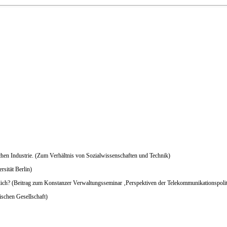
en Industrie. (Zum Verhältnis von Sozialwissenschaften und Technik)
sität Berlin)
öglich? (Beitrag zum Konstanzer Verwaltungsseminar ‚Perspektiven der Telekommunikationspolit
ischen Gesellschaft)