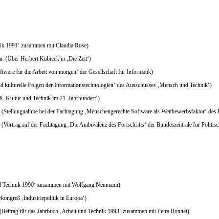
hnik 1991‘ zusammen mit Claudia Rose)
. (Über Herbert Kubicek in ‚Die Zeit‘)
tware für die Arbeit von morgen‘ der Gesellschaft für Informatik)
nd kulturelle Folgen der Informationstechnologien‘ des Ausschusses ‚Mensch und Technik‘)
ß ‚Kultur und Technik im 21. Jahrhundert‘)
en. (Stellungnahme bei der Fachtagung ‚Menschengerechte Software als Wettbewerbsfaktor‘ de
(Vortrag auf der Fachtagung ‚Die Ambivalenz des Fortschritts‘ der Bundeszentrale für Politis
 und Technik 1990‘ zusammen mit Wolfgang Neumann)
rkongreß ‚Industriepolitik in Europa‘)
Beitrag für das Jahrbuch ‚Arbeit und Technik 1993‘ zusammen mit Petra Bonnet)