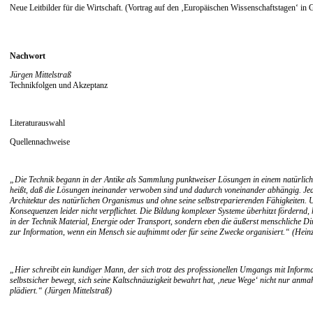
Neue Leitbilder für die Wirtschaft. (Vortrag auf den ‚Europäischen Wissenschaftstagen‘ in G
Nachwort
Jürgen Mittelstraß
Technikfolgen und Akzeptanz
Literaturauswahl
Quellennachweise
„Die Technik begann in der Antike als Sammlung punktweiser Lösungen in einem natürliche
heißt, daß die Lösungen ineinander verwoben sind und dadurch voneinander abhängig. Jed
Architektur des natürlichen Organismus und ohne seine selbstreparierenden Fähigkeiten. U
Konsequenzen leider nicht verpflichtet. Die Bildung komplexer Systeme überhitzt fördernd, 
in der Technik Material, Energie oder Transport, sondern eben die äußerst menschliche Di
zur Information, wenn ein Mensch sie aufnimmt oder für seine Zwecke organisiert.“ (Hei
„Hier schreibt ein kundiger Mann, der sich trotz des professionellen Umgangs mit Informat
selbstsicher bewegt, sich seine Kaltschnäuzigkeit bewahrt hat, ‚neue Wege‘ nicht nur an
plädiert.“ (Jürgen Mittelstraß)