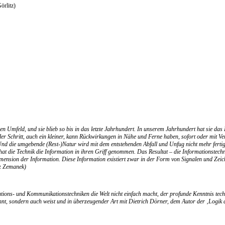
örlitz)
n Umfeld, und sie blieb so bis in das letzte Jahrhundert. In unserem Jahrhundert hat sie d
er Schritt, auch ein kleiner, kann Rückwirkungen in Nähe und Ferne haben, sofort oder mit
nd die umgebende (Rest-)Natur wird mit dem entstehenden Abfall und Unfug nicht mehr fertig
hat die Technik die Information in ihren Griff genommen. Das Resultat – die Informationstechni
mension der Information. Diese Information existiert zwar in der Form von Signalen und Zeic
nz Zemanek)
ions- und Kommunikationstechniken die Welt nicht einfach macht, der profunde Kenntnis techni
mahnt, sondern auch weist und in überzeugender Art mit Dietrich Dörner, dem Autor der ‚Logi