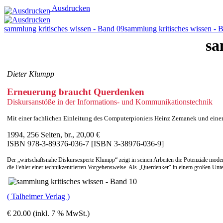
Ausdrucken
sammlung kritisches wissen - Band 09
sammlung kritisches wissen - 
sa
Dieter Klumpp
Erneuerung braucht Querdenken
Diskursanstöße in der Informations- und Kommunikationstechnik
Mit einer fachlichen Einleitung des Computerpioniers Heinz Zemanek und eine
1994, 256 Seiten, br., 20,00 €
ISBN 978-3-89376-036-7 [ISBN 3-38976-036-9]
Der „wirtschaftsnahe Diskursexperte Klumpp“ zeigt in seinen Arbeiten die Potenziale mode
die Fehler einer technikzentrierten Vorgehensweise. Als „Querdenker“ in einem großen Unter
( Talheimer Verlag )
€ 20.00 (inkl. 7 % MwSt.)