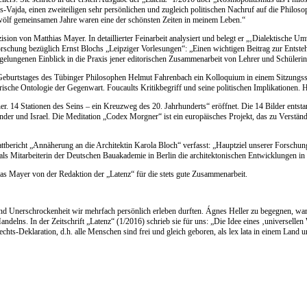
-Vajda, einen zweiteiligen sehr persönlichen und zugleich politischen Nachruf auf die Philos
 zwölf gemeinsamen Jahre waren eine der schönsten Zeiten in meinem Leben.“
zision von Matthias Mayer. In detaillierter Feinarbeit analysiert und belegt er „‚Dialektisch
schung bezüglich Ernst Blochs „Leipziger Vorlesungen“: „Einen wichtigen Beitrag zur Entsteh
nen gelungenen Einblick in die Praxis jener editorischen Zusammenarbeit von Lehrer und Schülerin
burtstages des Tübinger Philosophen Helmut Fahrenbach ein Kolloquium in einem Sitzungssaal 
rische Ontologie der Gegenwart. Foucaults Kritikbegriff und seine politischen Implikationen.
 14 Stationen des Seins – ein Kreuzweg des 20. Jahrhunderts“ eröffnet. Die 14 Bilder entsta
der und Israel. Die Meditation „Codex Morgner“ ist ein europäisches Projekt, das zu Verständ
ericht „Annäherung an die Architektin Karola Bloch“ verfasst: „Hauptziel unserer Forschung 
e als Mitarbeiterin der Deutschen Bauakademie in Berlin die architektonischen Entwicklungen in
s Mayer von der Redaktion der „Latenz“ für die stets gute Zusammenarbeit.
d Unerschrockenheit wir mehrfach persönlich erleben durften. Ágnes Heller zu begegnen, war 
andelns. In der Zeitschrift „Latenz“ (1/2016) schrieb sie für uns: „Die Idee eines ‚universellen
s-Deklaration, d.h. alle Menschen sind frei und gleich geboren, als lex lata in einem Land und 