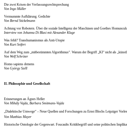
Die zwei Krisen der Verfassungsrechtsprechung
Von Ingo Müller
Vermummte Aufklärung. Gedichte
Von Bernd Stickelmann
Achtung vor Robotern. Über die soziale Intelligenz der Maschinen und Goethes Homunculus
Interview von Johanna Di Blasi mit Alexander Kluge
Was fehlt? Transhumanismus als Anti-Utopie
Von Kurt Seifert
Auf dem Weg zum „mitbestimmten Algorithmus“. Warum der Begriff „KI“ nicht als „künstlich
Von Welf Schröter
Homo sapiens demens
Von György Széll
II. Philosophie und Gesellschaft
Erinnerungen an Ágnes Heller
Von Mihály Vajda, Barbara Smitmans-Vajda
„Dialektische Umwege“ – Neue Quellen und Forschungen zu Ernst Blochs Leipziger Vorles
Von Matthias Mayer
Historische Ontologie der Gegenwart. Foucaults Kritikbegriff und seine politischen Impli