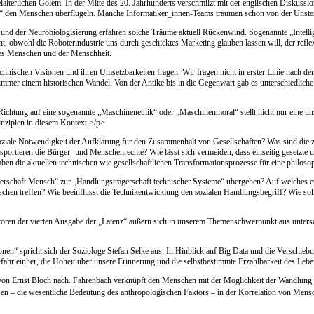
telalterlichen Golem. In der Mitte des 20. Jahrhunderts verschmilzt mit der englischen Diskus
nz“ den Menschen überflügeln. Manche Informatiker_innen-Teams träumen schon von der Unster
ung und der Neurobiologisierung erfahren solche Träume aktuell Rückenwind. Sogenannte „Intel
nt, obwohl die Roboterindustrie uns durch geschicktes Marketing glauben lassen will, der refl
 des Menschen und der Menschheit.
chnischen Visionen und ihren Umsetzbarkeiten fragen. Wir fragen nicht in erster Linie nach d
immer einem historischen Wandel. Von der Antike bis in die Gegenwart gab es unterschiedlic
Richtung auf eine sogenannte „Maschinenethik“ oder „Maschinenmoral“ stellt nicht nur eine un
inzipien in diesem Kontext.>/p>
soziale Notwendigkeit der Aufklärung für den Zusammenhalt von Gesellschaften? Was sind die
ortieren die Bürger- und Menschenrechte? Wie lässt sich vermeiden, dass einseitig gesetzte u
ben die aktuellen technischen wie gesellschaftlichen Transformationsprozesse für eine philos
schaft Mensch“ zur „Handlungsträgerschaft technischer Systeme“ übergehen? Auf welches ethis
n treffen? Wie beeinflusst die Technikentwicklung den sozialen Handlungsbegriff? Wie sollte
ren der vierten Ausgabe der „Latenz“ äußern sich in unserem Themenschwerpunkt aus unterschi
nen“ spricht sich der Soziologe Stefan Selke aus. In Hinblick auf Big Data und die Verschiebu
fahr einher, die Hoheit über unsere Erinnerung und die selbstbestimmte Erzählbarkeit des Leb
n Ernst Bloch nach. Fahrenbach verknüpft den Menschen mit der Möglichkeit der Wandlung un
hesen – die wesentliche Bedeutung des anthropologischen Faktors – in der Korrelation von Mensc