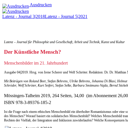
Ausdrucken
Latenz - Journal 3|2018
Latenz - Journal 5|2021
Latenz – Journal für Philosophie und Gesellschaft, Arbeit und Technik, Kunst und Kultur
Der Künstliche Mensch?
Menschenbilder im 21. Jahrhundert
Ausgabe 04|2019. Hrsg. von Irene Scherer und Welf Schröter. Redaktion: Dr. Dr. Matthias 
Mit Beiträgen von Roland Beer, Stefan Behrens, Ulrike Behrens, Johanna Di Blasi, Helmut
Schröder, Welf Schröter, Kurt Seifert, Stefan Selke, Barbara Smitmans-Vajda, Bernd Sticke
Mössingen-Talheim 2019, 264 Seiten, 34,00  (im Abonnement 26,00 
ISBN 978-3-89376-185-2
Ist die Frage nach einem ethischen Menschenbild ein überholter Romantizismus oder eine 
des Menschen? Worauf basiert ein solidarisches Menschenbild? Welches Menschenbild transp
Rechten der Vielfalt, der Integration und Inklusion zuwiderlaufen? Welche Konsequenzen ha