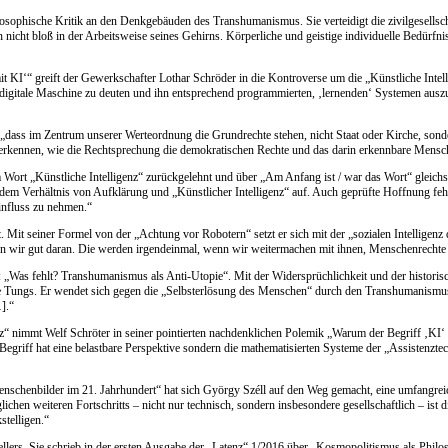
sophische Kritik an den Denkgebäuden des Transhumanismus. Sie verteidigt die zivilgesellsc
nicht bloß in der Arbeitsweise seines Gehirns. Körperliche und geistige individuelle Bedürfnis
KI‘“ greift der Gewerkschafter Lothar Schröder in die Kontroverse um die „Künstliche Intelli
gitale Maschine zu deuten und ihn entsprechend programmierten, ‚lernenden‘ Systemen ausz
d, „dass im Zentrum unserer Werteordnung die Grundrechte stehen, nicht Staat oder Kirche, son
erkennen, wie die Rechtsprechung die demokratischen Rechte und das darin erkennbare Menschen
 Wort „Künstliche Intelligenz“ zurückgelehnt und über „Am Anfang ist / war das Wort“ gleic
ach dem Verhältnis von Aufklärung und „Künstlicher Intelligenz“ auf. Auch geprüfte Hoffnung f
influss zu nehmen.“
it seiner Formel von der „Achtung vor Robotern“ setzt er sich mit der „sozialen Intelligen
 wir gut daran. Die werden irgendeinmal, wenn wir weitermachen mit ihnen, Menschenrechte
t: „Was fehlt? Transhumanismus als Anti-Utopie“. Mit der Widersprüchlichkeit und der histori
se Tungs. Er wendet sich gegen die „Selbsterlösung des Menschen“ durch den Transhumanismu
].“
 nimmt Welf Schröter in seiner pointierten nachdenklichen Polemik „Warum der Begriff ‚KI‘ nic
z“-Begriff hat eine belastbare Perspektive sondern die mathematisierten Systeme der „Assistenzt
chenbilder im 21. Jahrhundert“ hat sich György Széll auf den Weg gemacht, eine umfangreic
ichen weiteren Fortschritts – nicht nur technisch, sondern insbesondere gesellschaftlich – ist
stelligen.“
llers. Sie schrieb in der ersten Ausgabe der „Latenz“ 1/2016 über „Kosmopolitismus als Philos