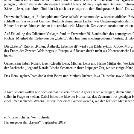
jetzigen „Latenz“ verfassten die engen Freunde Hellers, Mihály Vajda und Barbara Smitmans
Sätzen: „Jetzt, nach ihrem Tod, bin ich noch der einzige von der ‚Budapester Schule‘. Die
Der zweite Beitrag in „Philosophie und Gesellschaft“ entstammt der wissenschaftlichen Prä
schließt mit Verweis auf Günther Rudolph damit einige Lücken wie Ungenauigkeiten der For
Römer. Im ersten bittet er sie um ihre redaktionelle Mitarbeit. Der zweite attestiert uns ei
Auf Einladung des Talheimer Verlages fand im Dezember 2018 anlässlich des neunzigsten Ge
Richter, Mitglied der Redaktion der „Latenz“, den hier nun wiedergegebenen Vortrag „Histo
Die „Latenz“-Rubrik „Kultur, Ästhetik, Lebenswelt“ wird vom Bilderzyklus „Codex Morgner.
des Endes des Zweiten Weltkrieges in Europa, auf Reisen durch mehr als 20 europäische Län
halten.
Gemeinsam haben Roland Beer, Claudia Lenz, Michael Lenz und Heiko Müller den Werkstattb
der Recherche „liegt auf Karola Blochs Schaffen in ihrer Leipziger Zeit, wo sie einige Jahr
Das Herausgeber-Team dankt dem Beirat und Mathias Richter, Inka Thunecke sowie Matthia
Abschließend wollen wir noch einmal die verstorbene Ágnes Heller würdigen, deren Mut un
selbst in Frage zu stellen. Dabei bildet die Idee der Humanitas das Zentrum ihres geistigen H
eines ‚menschlichen Wesens‘, ist die Idee eines Gemeinwesens, wo der Text der Menschenrecht
em>Irene Scherer, Welf Schröter
Herausgeber der „Latenz“, September 2019