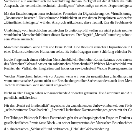
Sichtweise: nun orientiert sich die Nachbildung eher am Rückgriff auf den Anblick des mit
Anspruch, das vermeintlich technisch-„intelligente“ Wesen möge mit einer „Superintellige
Mit den Entwicklungen neuer technischer Potenziale der Digitalisierung, der Virtualisier
„Bewusstsein besitzen“. Die technische Wirklichkeit ist von diesen Perspektiven weit entfer
„Künstlichen Intelligenz“ will den Anspruch artikulieren, diese Technik löse die Probleme
Unabhängig vom tatsächlichen technischen Evolutionsprofil wollen wir nicht primär nach te
wandelnden Menschenbild hinter diesen Szenarien. Der Begriff „Mensch“ unterliegt schon 
sein Wesen ausmacht.
Maschinen besitzen keine Ethik und keine Moral. Eine Revision ethischer Dispositionen in 
einer Dekonstruktion des Humanum selbst. Es bedarf dagegen einer Schärfung ethischer Pr
Ist die Frage nach einem ethischen Menschenbild ein überholter Romantizismus oder eine 
des Menschen? Worauf basiert ein solidarisches Menschenbild? Welches Menschenbild transp
Rechten der Vielfalt, der Integration und Inklusion zuwiderlaufen? Welche Konsequenzen ha
Welches Menschsein haben wir vor Augen, wenn wir von der neuzeitlichen „Handlungsträger
wenn automatische Systeme nicht nur Entscheidungen über Sachen sondern auch über Mensche
Technik dominieren kann und nicht umgekehrt?
Nicht zu allen Fragen haben wir ausreichende Antworten gefunden. Die Autorinnen und Auto
parteilich, aufklärerisch.
Für das „Recht auf Irrationalität“ angesichts der „zunehmenden Unbewohnbarkeit von Fiktio
„selbstbestimmte Erzählbarkeit“: „Potenziell lückenlose Datensammlungen gehen mit der Ge
Der Tübinger Philosoph Helmut Fahrenbach geht der anthropologischen Frage im Denken vo
gesellschaftlichen Praxis fasst Bloch – in seiner Interpretation der Marxschen Feuerbacht
d.h. theoretischen „Schlüssel“ und praktischen „Hebel der Weltveränderung.