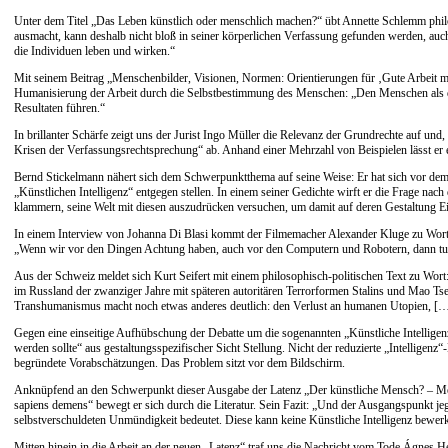
Unter dem Titel „Das Leben künstlich oder menschlich machen?“ übt Annette Schlemm philo
ausmacht, kann deshalb nicht bloß in seiner körperlichen Verfassung gefunden werden, auch 
die Individuen leben und wirken.“
Mit seinem Beitrag „Menschenbilder, Visionen, Normen: Orientierungen für ‚Gute Arbeit mit 
Humanisierung der Arbeit durch die Selbstbestimmung des Menschen: „Den Menschen als di
Resultaten führen.“
In brillanter Schärfe zeigt uns der Jurist Ingo Müller die Relevanz der Grundrechte auf un
Krisen der Verfassungsrechtsprechung“ ab. Anhand einer Mehrzahl von Beispielen lässt er 
Bernd Stickelmann nähert sich dem Schwerpunktthema auf seine Weise: Er hat sich vor dem
„Künstlichen Intelligenz“ entgegen stellen. In einem seiner Gedichte wirft er die Frage n
klammern, seine Welt mit diesen auszudrücken versuchen, um damit auf deren Gestaltung E
In einem Interview von Johanna Di Blasi kommt der Filmemacher Alexander Kluge zu Wort. M
„Wenn wir vor den Dingen Achtung haben, auch vor den Computern und Robotern, dann tun
Aus der Schweiz meldet sich Kurt Seifert mit einem philosophisch-politischen Text zu Wor
im Russland der zwanziger Jahre mit späteren autoritären Terrorformen Stalins und Mao T
Transhumanismus macht noch etwas anderes deutlich: den Verlust an humanen Utopien, […
Gegen eine einseitige Aufhübschung der Debatte um die sogenannten „Künstliche Intelligenz“
werden sollte“ aus gestaltungsspezifischer Sicht Stellung. Nicht der reduzierte „Intelligen
begründete Vorabschätzungen. Das Problem sitzt vor dem Bildschirm.
Anknüpfend an den Schwerpunkt dieser Ausgabe der Latenz „Der künstliche Mensch? – Mens
sapiens demens“ bewegt er sich durch die Literatur. Sein Fazit: „Und der Ausgangspunkt jegl
selbstverschuldeten Unmündigkeit bedeutet. Diese kann keine Künstliche Intelligenz bewerk
Mitten hinein in die Arbeit an der neuen „Latenz“ traf uns die Nachricht vom Tode Ágnes He