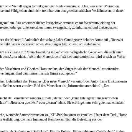
haftliche Vielfalt gegen technikgläubigen Reduktionismus: „Das, was einen Menschen
se und Fähigkeiten sind nicht trennbar von den gesellschaftlichen Verhältnissen, in denen
genz“ ein. Aus arbeitsweltlicher Perspektive ermutigt er zur Weiterentwicklung der
usetzen oder gar unterzuordnen, muss zwangsläufig zu inhumanen und inakzeptablen
dern der Mensch“. Anlässlich der siebzig Jahre Grundgesetz hebt der Autor auf „Die zwei
bild nach widersprüchlichen Wendungen letztlich endlich stabilisierte.
hsam als Zugang zur Menschwerdung in Gedichten nachgedacht. Gedanken, die sich einer
ehlt dem Autor nicht: „Wenn der Mensch dem Wandel unterworfen ist, wird er sich an Worte
z der Maschinen und Goethes Homunculus, der klüger ist als der Mensch“ auseinander:
 verlangen. Und dann muss man sie Ihnen auch geben.“
schen Belastetheit des Terminus „Der neue Mensch“ verknüpft der Autor frühe Diskussionen
s. Seifert warnt vor dem Bild des Menschen als „Informationsmaschine“: „Der
ht als ‚künstliche‘ sondern nur als ‚kleine‘ oder ‚keine Intelligenz‘ ausgeschrieben
echnik“. Diese aber „denken“ oder „lernen“ nicht. Sie erbringen nur sehr gute mathematisch
he, wertende Sammelrezension zu „KI“-Publikationen zu erstellen. Unter dem Titel „Homo
 die Aufklärung, die nach Immanuel Kant bekanntlich die Befreiung aus der
ophie, als Zuflucht und Schicksal“. Für die Rubrik „Philosophie und Gesellschaft“ in der