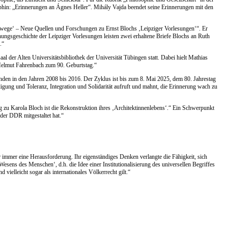
ophin: „Erinnerungen an Ágnes Heller“. Mihály Vajda beendet seine Erinnerungen mit den
e Umwege‘ – Neue Quellen und Forschungen zu Ernst Blochs ‚Leipziger Vorlesungen‘“. Er
ungsgeschichte der Leipziger Vorlesungen leisten zwei erhaltene Briefe Blochs an Ruth
.“
der Alten Universitätsbibliothek der Universität Tübingen statt. Dabei hielt Mathias
 Helmut Fahrenbach zum 90. Geburtstag.“
nden in den Jahren 2008 bis 2016. Der Zyklus ist bis zum 8. Mai 2025, dem 80. Jahrestag
igung und Toleranz, Integration und Solidarität aufruft und mahnt, die Erinnerung wach zu
zu Karola Bloch ist die Rekonstruktion ihres ‚Architektinnenlebens‘.“ Ein Schwerpunkt
 der DDR mitgestaltet hat.“
immer eine Herausforderung. Ihr eigenständiges Denken verlangte die Fähigkeit, sich
 Wesens des Menschen‘, d.h. die Idee einer Institutionalisierung des universellen Begriffes
vielleicht sogar als internationales Völkerrecht gilt.“