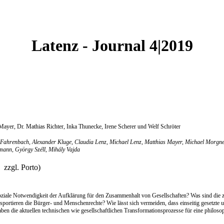
Latenz - Journal 4|2019
Mayer, Dr. Mathias Richter, Inka Thunecke, Irene Scherer und Welf Schröter
 Fahrenbach, Alexander Kluge, Claudia Lenz, Michael Lenz, Matthias Mayer, Michael Morgner,
lmann, György Széll, Mihály Vajda
 zzgl. Porto)
soziale Notwendigkeit der Aufklärung für den Zusammenhalt von Gesellschaften? Was sind die
ortieren die Bürger- und Menschenrechte? Wie lässt sich vermeiden, dass einseitig gesetzte u
ben die aktuellen technischen wie gesellschaftlichen Transformationsprozesse für eine philos