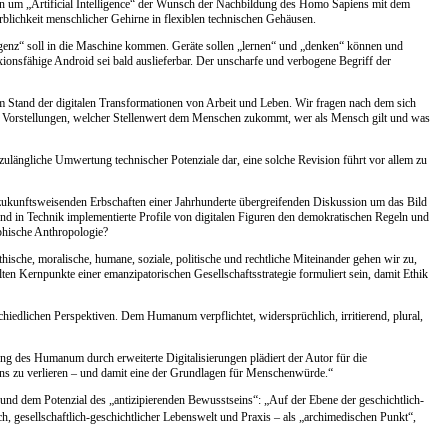
sion um „Artificial Intelligence“ der Wunsch der Nachbildung des Homo Sapiens mit dem
blichkeit menschlicher Gehirne in flexiblen technischen Gehäusen.
ligenz“ soll in die Maschine kommen. Geräte sollen „lernen“ und „denken“ können und
exionsfähige Android sei bald auslieferbar. Der unscharfe und verbogene Begriff der
em Stand der digitalen Transformationen von Arbeit und Leben. Wir fragen nach dem sich
he Vorstellungen, welcher Stellenwert dem Menschen zukommt, wer als Mensch gilt und was
zulängliche Umwertung technischer Potenziale dar, eine solche Revision führt vor allem zu
 zukunftsweisenden Erbschaften einer Jahrhunderte übergreifenden Diskussion um das Bild
nd in Technik implementierte Profile von digitalen Figuren den demokratischen Regeln und
ophische Anthropologie?
che, moralische, humane, soziale, politische und rechtliche Miteinander gehen wir zu,
n Kernpunkte einer emanzipatorischen Gesellschaftsstrategie formuliert sein, damit Ethik
edlichen Perspektiven. Dem Humanum verpflichtet, widersprüchlich, irritierend, plural,
ng des Humanum durch erweiterte Digitalisierungen plädiert der Autor für die
ens zu verlieren – und damit eine der Grundlagen für Menschenwürde.“
d dem Potenzial des „antizipierenden Bewusstseins“: „Auf der Ebene der geschichtlich-
h, gesellschaftlich-geschichtlicher Lebenswelt und Praxis – als „archimedischen Punkt“,