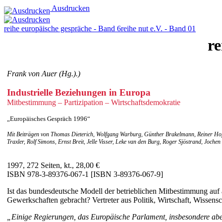
Ausdrucken
reihe europäische gespräche - Band 6
reihe nut e.V. - Band 01
re
Frank von Auer (Hg.).)
Industrielle Beziehungen in Europa
Mitbestimmung – Partizipation – Wirtschaftsdemokratie
„Europäisches Gespräch 1996“
Mit Beiträgen von Thomas Dieterich, Wolfgang Warburg, Günther Brakelmann, Reiner Hoff
Traxler, Rolf Simons, Ernst Breit, Jelle Visser, Leke van den Burg, Roger Sjöstrand, Jo
1997, 272 Seiten, kt., 28,00 €
ISBN 978-3-89376-067-1 [ISBN 3-89376-067-9]
Ist das bundesdeutsche Modell der betrieblichen Mitbestimmung auf
Gewerkschaften gebracht? Vertreter aus Politik, Wirtschaft, Wisse
„Einige Regierungen, das Europäische Parlament, insbesondere aber