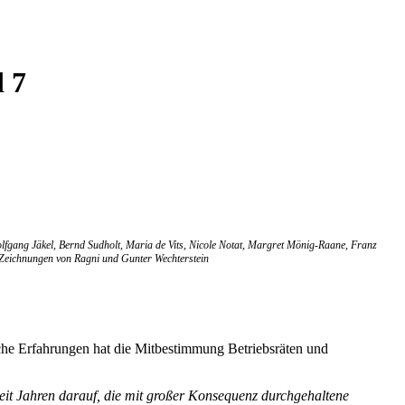
d 7
fgang Jäkel, Bernd Sudholt, Maria de Vits, Nicole Notat, Margret Mönig-Raane, Franz
v Zeichnungen von Ragni und Gunter Wechterstein
che Erfahrungen hat die Mitbestimmung Betriebsräten und
it Jahren darauf, die mit großer Konsequenz durchgehaltene