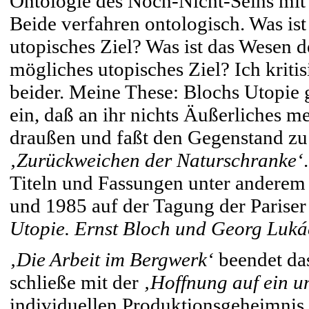
Ontologie des Noch-Nicht-Seins mit d
Beide verfahren ontologisch. Was is
utopisches Ziel? Was ist das Wesen d
mögliches utopisches Ziel? Ich kriti
beider. Meine These: Blochs Utopie g
ein, daß an ihr nichts Äußerliches me
draußen und faßt den Gegenstand zu en
‚Zurückweichen der Naturschranke‘
Titeln und Fassungen unter andere
und 1985 auf der Tagung der Parise
Utopie. Ernst Bloch und Georg Luká
‚Die Arbeit im Bergwerk‘
beendet das
schließe mit der
‚Hoffnung auf ein u
individuellen Produktionsgeheimnis 