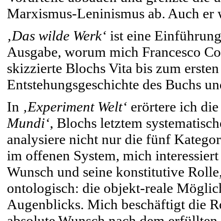
Marxismus-Leninismus ab. Auch er wu
‚Das wilde Werk‘
ist eine Einführun
Ausgabe, worum mich Francesco Coppe
skizzierte Blochs Vita bis zum erste
Entstehungsgeschichte des Buchs und
In
‚Experiment Welt‘
erörtere ich di
Mundi‘
, Blochs letztem systematisc
analysiere nicht nur die fünf Katego
im offenen System, mich interessiert
Wunsch und seine konstitutive Rolle
ontologisch: die objekt-reale Möglic
Augenblicks. Mich beschäftigt die Ro
absolute Wunsch nach dem erfüllten