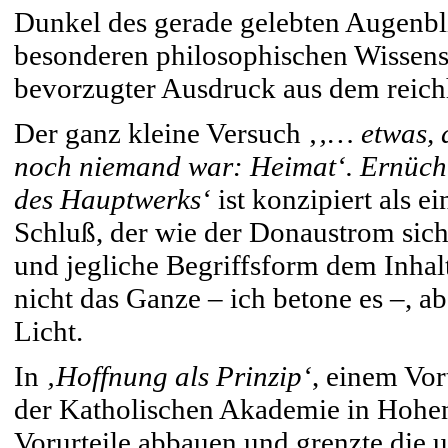
Dunkel des gerade gelebten Augenbli
besonderen philosophischen Wissenscha
bevorzugter Ausdruck aus dem reich
Der ganz kleine Versuch ‚
‚… etwas, 
noch niemand war: Heimat‘. Ernücht
des Hauptwerks‘
ist konzipiert als 
Schluß, der wie der Donaustrom sic
und jegliche Begriffsform dem Inhal
nicht das Ganze – ich betone es –, ab
Licht.
In
‚Hoffnung als Prinzip‘
, einem Vor
der Katholischen Akademie in Hohenh
Vorurteile abbauen und grenzte die 