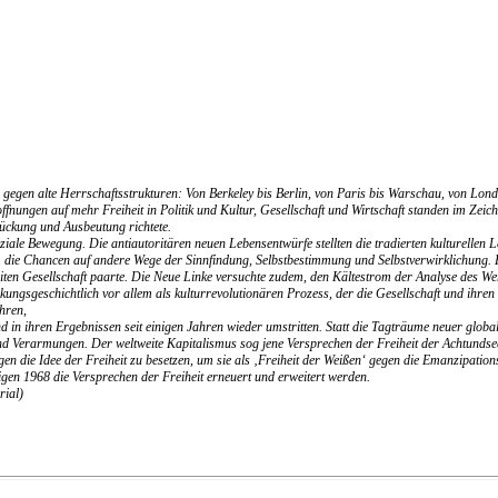
n gegen alte Herrschaftsstrukturen: Von Berkeley bis Berlin, von Paris bis Warschau, von L
offnungen auf mehr Freiheit in Politik und Kultur, Gesellschaft und Wirtschaft standen im Zeic
ckung und Ausbeutung richtete.
soziale Bewegung. Die antiautoritären neuen Lebensentwürfe stellten die tradierten kulturelle
Chancen auf andere Wege der Sinnfindung, Selbstbestimmung und Selbstverwirklichung. Es ents
reiten Gesellschaft paarte. Die Neue Linke versuchte zudem, den Kältestrom der Analyse des 
kungsgeschichtlich vor allem als kulturrevolutionären Prozess, der die Gesellschaft und ihren
hren,
d in ihren Ergebnissen seit einigen Jahren wieder umstritten. Statt die Tagträume neuer gl
nd Verarmungen. Der weltweite Kapitalismus sog jene Versprechen der Freiheit der Achtundsech
n die Idee der Freiheit zu besetzen, um sie als ‚Freiheit der Weißen‘ gegen die Emanzipation
en 1968 die Versprechen der Freiheit erneuert und erweitert werden.
rial)