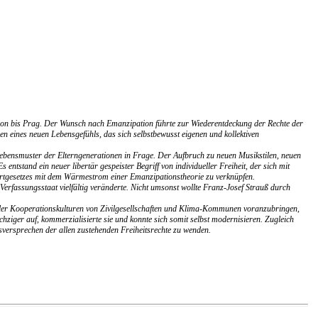
ondon bis Prag. Der Wunsch nach Emanzipation führte zur Wiederentdeckung der Rechte der
hen eines neuen Lebensgefühls, das sich selbstbewusst eigenen und kollektiven
n Lebensmuster der Elterngenerationen in Frage. Der Aufbruch zu neuen Musikstilen, neuen
tand ein neuer libertär gespeister Begriff von individueller Freiheit, der sich mit
Wertgesetzes mit dem Wärmestrom einer Emanzipationstheorie zu verknüpfen.
 Verfassungsstaat vielfältig veränderte. Nicht umsonst wollte Franz-Josef Strauß durch
obaler Kooperationskulturen von Zivilgesellschaften und Klima-Kommunen voranzubringen,
ziger auf, kommerzialisierte sie und konnte sich somit selbst modernisieren. Zugleich
sversprechen der allen zustehenden Freiheitsrechte zu wenden.