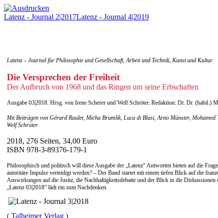
Latenz - Journal 2|2017
Latenz - Journal 4|2019
Latenz – Journal für Philosophie und Gesellschaft, Arbeit und Technik, Kunst und Kultur
Die Versprechen der Freiheit
Der Aufbruch von 1968 und das Ringen um seine Erbschaften
Ausgabe 03|2018. Hrsg. von Irene Scherer und Welf Schröter. Redaktion: Dr. Dr. (habil.) M
Mit Beiträgen von Gérard Raulet, Micha Brumlik, Luca di Blasi, Arno Münster, Mohamed T
Welf Schröter
2018, 276 Seiten, 34,00 Euro
ISBN 978-3-89376-179-1
Philosophisch und politisch will diese Ausgabe der „Latenz“ Antworten bieten auf die Fra
autoritäre Impulse verteidigt werden? – Der Band startet mit einem tiefen Blick auf die fr
Auswirkungen auf die Justiz, die Nachhaltigkeitsdebatte und der Blick in die Diskussione
„Latenz 03|2018“ lädt ein zum Nachdenken.
( Talheimer Verlag )