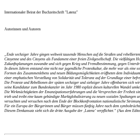
Internationaler Beirat der Buchzeitschrift "Latenz"
Autorinnen und Autoren
„Ende sechziger Jahre gingen weltweit tausende Menschen auf die Straßen und rebellierte
Citoyenne und des Citoyens als Fundament einer freien Zivilgesellschaft. Die vielfältigen H
Zukunftsplanungen zuwandte und sich gegen Krieg und Fremdbestimmung, gegen Unterdrü
In diesen Jahren entstand eine nicht nur jugendliche Protestkultur, die mehr war als eine 
Formen des Zusammenlebens und neuen Bildungsmöglichkeiten eröffneten dem Individuum die 
einer emphatischen Vorstellung von Solidarität und Toleranz auf der Grundlage einer bef
Die Proteste und Rebellionen der späten sechziger und siebziger Jahre offenbarten sich wir
seine Kandidatur zum Bundeskanzler im Jahr 1980 explizit diesen kulturellen Wandel umke
Die Wirkmächtigkeiten der Emanzipationserfahrungen und die Versprechen der Freiheit sin
trieb und treibt eine kaum gebändigte Marktglobalisierung zu neuen sozialen Spaltungen u
versuchten und versuchen nach dem Ende der Blockkonfrontation nationalistische Strömunge
Für ein Europa der Bürgerinnen und Bürger müssen fünfzig Jahre nach dem symbolträchtig
Diesem Denkansatz sieht sich die dritte Ausgabe der ‚Latenz‘ verpflichtet.“ (Aus dem Edito