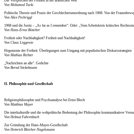
Die Versprechen der Freiheit in der arabischen Welt
Von Mohamed Turki
Politische Theorie und Praxis der Geschlechterumordnung nach 1968. Von der Frauenbe
Von Alice Pechriggl
1968 und die Justiz – „As far as I remember“. Oder: „Vom Arbeitskreis kritisches Recht
Von Hans-Ernst Böttcher
Freiheit oder Nachhaltigkeit? Freiheit und Nachhaltigkeit!
Von Claus Leggewie
Hegemonie der Freiheit. Überlegungen zum Umgang mit populistischen Diskursstrategien
Von Mathias Richter
„Nachrichten an alle“. Gedichte
Von Bernd Stickelmann
II. Philosophie und Gesellschaft
Religionsphilosophie und Psychoanalyse bei Ernst Bloch
Von Matthias Mayer
Die interkulturelle und die weltpolitische Bedeutung der Philosophie kommunikativer Vernu
Von Helmut Fahrenbach
Zur Gründung der Hans-Mayer-Gesellschaft
Von Heinrich Bleicher-Nagelsmann