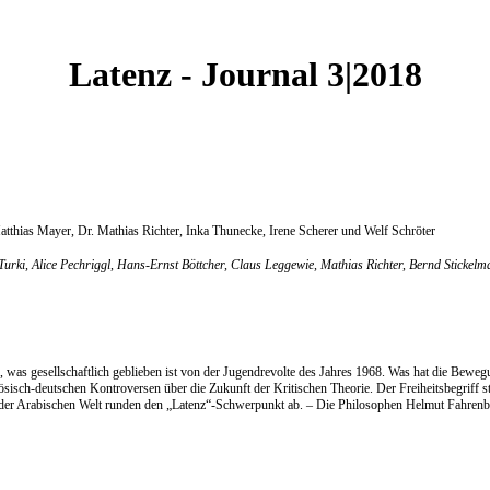
Latenz - Journal 3|2018
atthias Mayer, Dr. Mathias Richter, Inka Thunecke, Irene Scherer und Welf Schröter
urki, Alice Pechriggl, Hans-Ernst Böttcher, Claus Leggewie, Mathias Richter, Bernd Stickel
ge, was gesellschaftlich geblieben ist von der Jugendrevolte des Jahres 1968. Was hat die Be
anzösisch-deutschen Kontroversen über die Zukunft der Kritischen Theorie. Der Freiheitsbegriff
n der Arabischen Welt runden den „Latenz“-Schwerpunkt ab. – Die Philosophen Helmut Fahrenba