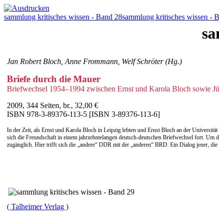
sammlung kritisches wissen - Band 28
sammlung kritisches wissen - 
sa
Jan Robert Bloch, Anne Frommann, Welf Schröter (Hg.)
Briefe durch die Mauer
Briefwechsel 1954–1994 zwischen Ernst und Karola Bloch sowie Jü
2009, 344 Seiten, br., 32,00 €
ISBN 978-3-89376-113-5 [ISBN 3-89376-113-6]
In der Zeit, als Ernst und Karola Bloch in Leipzig lebten und Ernst Bloch an der Universit
sich die Freundschaft in einem jahrzehntelangen deutsch-deutschen Briefwechsel fort. Um 
zugänglich. Hier trifft sich die „andere“ DDR mit der „anderen“ BRD: Ein Dialog jener, di
( Talheimer Verlag )