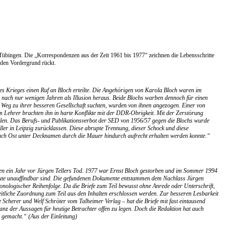
Tübingen. Die „Korrespondenzen aus der Zeit 1961 bis 1977“ zeichnen die Lebensschritte
 den Vordergrund rückt.
des Krieges einen Ruf an Bloch erteilte. Die Angehörigen von Karola Bloch waren im
 nach nur wenigen Jahren als Illusion heraus. Beide Blochs warben dennoch für einen
en Weg zu ihrer besseren Gesellschaft suchten, wurden von ihnen angezogen. Einer von
em Lehrer brachten ihn in harte Konflikte mit der DDR-Obrigkeit. Mit der Zerstörung
ahlen. Das Berufs- und Publikationsverbot der SED von 1956/57 gegen die Blochs wurde
ler in Leipzig zurücklassen. Diese abrupte Trennung, dieser Schock und diese
t nach Ost unter Decknamen durch die Mauer hindurch aufrecht erhalten werden konnte.“
ppen ein Jahr vor Jürgen Tellers Tod. 1977 war Ernst Bloch gestorben und im Sommer 1994
heute unauffindbar sind. Die gefundenen Dokumente entstammen dem Nachlass Jürgen
nologischer Reihenfolge. Da die Briefe zum Teil bewusst ohne Anrede oder Unterschrift,
tliche Zuordnung zum Teil aus den Inhalten erschlossen werden. Zur besseren Lesbarkeit
 Scherer und Welf Schröter vom Talheimer Verlag – hat die Briefe mit fast eintausend
anz der Aussagen für heutige Betrachter offen zu legen. Doch die Redaktion hat auch
 gemacht.“ (Aus der Einleitung)