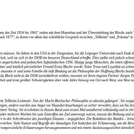
 aus der Zeit 1954 bis 1961“ enden mit dem Mauerbau und der Übersiedelung der Blochs nach 
ch 1977“, in denen vor allem das schriftliche Gespräch zwischen „Tellheim“ und „Polonia“ in
en müssen. Sie lebten in den USA in der Emigration, bis die Leipziger Universität nach Ende 
 weil sie sich in der DDR ein besseres Deutschland erhoffte. Dies stellte sich jedoch schon
 den ungarischen und polnischen Aufständischen 1956. Mutige junge Menschen, die einen offen
rtner und letztlich persönlicher Freund Ernst Blochs wurde. Seine Treue und Loyalität zu sein
 mussten er und seine Familie die tiefe Bindung an die Philosophie der Hoffnung Blochs bez
a Bloch nicht in die DDR zurückkehren wollten, mussten sie ihren engsten Partner Jürgen Tel
rheit und trotz größter Schwierigkeiten über viele Jahre hinweg von Ost nach West, von Wes
 dem Tellheim-Leitmotiv ‚Von der Macht Blochscher Philosophie so absolut gefangen‘. Sie sto
efangen, andere wurden aus Angst vor Hausdurchsuchungen so sicher verwahrt, dass sie bis 
er Verlag. Sie erscheinen in diesem Band zum ersten Mal annähernd vollständig und in chro
der mehrere Wochen bis zum Eintreffen am Ziel unterwegs waren, musste die Reihung und zei
e in der Schreibweise des jeweiligen Datums – angeglichen. Die Redaktion des Bandes – Irene
rreichen. Viele Namen und Begriffe der damaligen Zeit bedurften der Erläuterung, um die Bris
 privatpersönliche Erläuterungen herausgenommen und mit einem Auslassungszeichen kenntlich