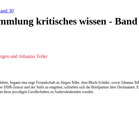
Band 30
mmlung kritisches wissen - Band
rgen und Johanna Teller
ät lehrte, begann eine enge Freundschaft zu Jürgen Teller, dem Bloch-Schüler, sowie Johanna Te
der DDR-Zensur und der StaSi zu entgehen, schrieben sich die Briefpartner über Decknamen. Er
e in ihren jeweiligen Gesellschaften zu Andersdenkenden wurden.