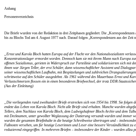
Anhang
Personenverzeichnis
Die Briefe wurden von der Redaktion in drei Zeitphasen gegliedert. Die „Korrespondenzen
bis zu Blochs Tod am 4. August 1977 nach. Darauf folgen „Korrespondenzen aus der Zeit na
„Ernst und Karola Bloch hatten Europa auf der Flucht vor den Nationalsozialisten verlass
Konzentrationslager ermordet worden. Dennoch kam sie mit ihrem Mann nach Europa zurück,
offenen Sozialismus, gerieten in Widerspruch zur Parteilinie und solidarisierten sich mit
ihnen war Jürgen Teller, der erst Schüler, dann wissenschaftlicher Assistent und Dialogpa
seiner wissenschaftlichen Laufbahn, mit Bespitzelungen und zahlreichen Drangsalierungen
schrittweise auf den Schüler ausgedehnt. Als 1961 während des Mauerbaus Ernst und Karol
Verlustschmerzen flossen ein in einen besonderen Briefwechsel, der trotz DDR-Staatssiche
(Aus der Einleitung)
„Die vorliegenden rund zweihundert Briefe erstrecken sich von 1954 bis 1998. Sie folgen
endete das Leben von Karola Bloch. Nicht alle Briefe sind erhalten. Manche wurden abg
Tellers, dem Nachlass von Karola Bloch, dem Ludwigshafener Bloch-Archiv und dem Talheim
mit Decknamen, unter gewollter Weglassung der Datierung versandt wurden und immer wie
wurden die gesamten Briefinhalte in die heutige Schreibweise übertragen und – insbesonder
Fußnoten versehen, um für heutige Leserinnen und Leser eine bessere Verständlichkeit zu e
reduzierend eingegriffen: In mehreren Briefen – insbesondere der Kinder – wurden allzu