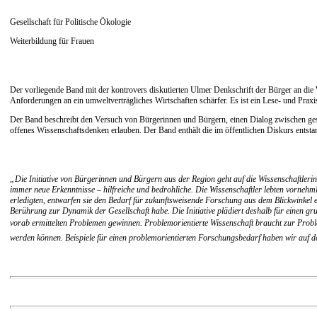
Gesellschaft für Politische Ökologie
Weiterbildung für Frauen
Der vorliegende Band mit der kontrovers diskutierten Ulmer Denkschrift der Bürger an di
Anforderungen an ein umweltverträgliches Wirtschaften schärfer. Es ist ein Lese- und Prax
Der Band beschreibt den Versuch von Bürgerinnen und Bürgern, einen Dialog zwischen gesel
offenes Wissenschaftsdenken erlauben. Der Band enthält die im öffentlichen Diskurs entst
„Die Initiative von Bürgerinnen und Bürgern aus der Region geht auf die Wissenschaftler
immer neue Erkenntnisse – hilfreiche und bedrohliche. Die Wissenschaftler lebten vornehm
erledigten, entwarfen sie den Bedarf für zukunftsweisende Forschung aus dem Blickwinkel e
Berührung zur Dynamik der Gesellschaft habe. Die Initiative plädiert deshalb für einen gr
vorab ermittelten Problemen gewinnen. Problemorientierte Wissenschaft braucht zur Prob
werden können. Beispiele für einen problemorientierten Forschungsbedarf haben wir auf de