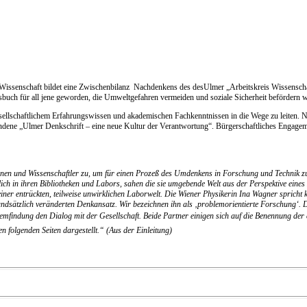
e Wissenschaft bildet eine Zwischenbilanz Nachdenkens des desUlmer „Arbeitskreis Wissenscha
isbuch für all jene geworden, die Umweltgefahren vermeiden und soziale Sicherheit befördern w
lschaftlichem Erfahrungswissen und akademischen Fachkenntnissen in die Wege zu leiten. Nich
andene „Ulmer Denkschrift – eine neue Kultur der Verantwortung“. Bürgerschaftliches Engageme
innen und Wissenschaftler zu, um für einen Prozeß des Umdenkens in Forschung und Technik zu
lich in ihren Bibliotheken und Labors, sahen die sie umgebende Welt aus der Perspektive ein
iner entrückten, teilweise unwirklichen Laborwelt. Die Wiener Physikerin Ina Wagner spricht k
undsätzlich veränderten Denkansatz. Wir bezeichnen ihn als ‚problemorientierte Forschung‘. D
lemfindung den Dialog mit der Gesellschaft. Beide Partner einigen sich auf die Benennung der
n folgenden Seiten dargestellt.“ (Aus der Einleitung)