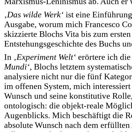
Marxismus-Leninismus ab. Auch er wu
‚Das wilde Werk‘
ist eine Einführun
Ausgabe, worum mich Francesco Coppe
skizzierte Blochs Vita bis zum erste
Entstehungsgeschichte des Buchs und
In
‚Experiment Welt‘
erörtere ich di
Mundi‘
, Blochs letztem systematisc
analysiere nicht nur die fünf Katego
im offenen System, mich interessiert
Wunsch und seine konstitutive Rolle
ontologisch: die objekt-reale Möglic
Augenblicks. Mich beschäftigt die Ro
absolute Wunsch nach dem erfüllten