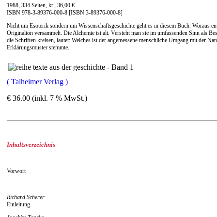
1988, 334 Seiten, kt., 36,00 €
ISBN 978-3-89376-000-8 [ISBN 3-89376-000-8]
Nicht um Esoterik sondern um Wissenschaftsgeschichte geht es in diesem Buch. Woraus ents
Originalton versammelt. Die Alchemie ist alt. Versteht man sie im umfassenden Sinn als Besc
die Schriften kreisen, lautet: Welches ist der angemessene menschliche Umgang mit der Natur.
Erklärungsmuster stemmte.
( Talheimer Verlag )
€ 36.00 (inkl. 7 % MwSt.)
Inhaltsverzeichnis
Vorwort
Richard Scherer
Einleitung