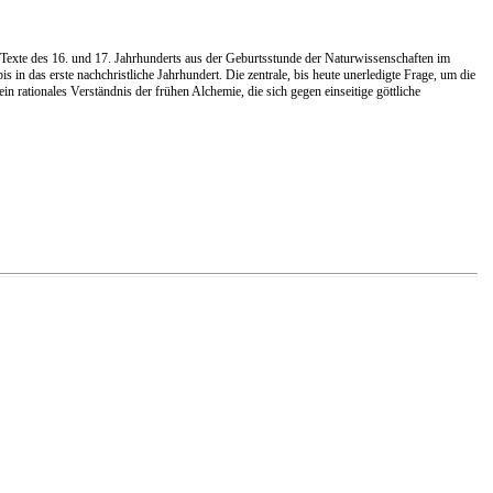
 Texte des 16. und 17. Jahrhunderts aus der Geburtsstunde der Naturwissenschaften im
 in das erste nachchristliche Jahrhundert. Die zentrale, bis heute unerledigte Frage, um die
n rationales Verständnis der frühen Alchemie, die sich gegen einseitige göttliche