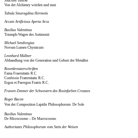
Joachim Tancke
Von der Alchimey würden und nutz
Tabula Smaragdina Hermetis
Arcani Artificiosa Aperta Arca
Basilius Valentinus
Triumph-Wagen des Antimonii
Michael Sendivogius
Novum Lumen Chymicum
Leonhard Müllner
Abhandlung von der Generation und Geburt der Metallen
Rosenkreutzerschriften
Fama Fraernitatis R.C.
Confessio Fraternitatis R.C.
Ergon et Parergon Fratris R.C.
Frawen Zimmer der Schwestern des Rosinfarben Creutzes
Roger Bacon
Von der Composition Lapidis Philosophorum  De Sole
Basilius Valentinus
De Microcosmo – De Macrocosmo
Authoritates Philosophorum vom Stein der Weisen