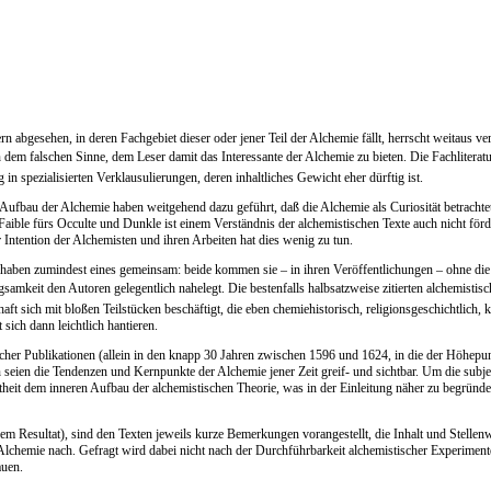
bgesehen, in deren Fachgebiet dieser oder jener Teil der Alchemie fällt, herrscht weitaus verbr
m falschen Sinne, dem Leser damit das Interessante der Alchemie zu bieten. Die Fachliteratur im
n spezialisierten Verklausulierungen, deren inhaltliches Gewicht eher dürftig ist.
fbau der Alchemie haben weitgehend dazu geführt, daß die Alchemie als Curiosität betrachtet 
ible fürs Occulte und Dunkle ist einem Verständnis der alchemistischen Texte auch nicht förder
 Intention der Alchemisten und ihren Arbeiten hat dies wenig zu tun.
haben zumindest eines gemeinsam: beide kommen sie – in ihren Veröffentlichungen – ohne die al
gsamkeit den Autoren gelegentlich nahelegt. Die bestenfalls halbsatzweise zitierten alchemistisc
t sich mit bloßen Teilstücken beschäftigt, die eben chemiehistorisch, religionsgeschichtlich, ku
sich dann leichtlich hantieren.
her Publikationen (allein in den knapp 30 Jahren zwischen 1596 und 1624, in die der Höhepunk
n seien die Tendenzen und Kernpunkte der Alchemie jener Zeit greif- und sichtbar. Um die subj
heit dem inneren Aufbau der alchemistischen Theorie, was in der Einleitung näher zu begründen
chem Resultat), sind den Texten jeweils kurze Bemerkungen vorangestellt, die Inhalt und Stell
Alchemie nach. Gefragt wird dabei nicht nach der Durchführbarkeit alchemistischer Experiment
auen.