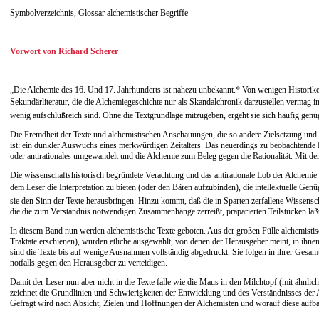
Symbolverzeichnis, Glossar alchemistischer Begriffe
Vorwort von Richard Scherer
„Die Alchemie des 16. Und 17. Jahrhunderts ist nahezu unbekannt.* Von wenigen Historikern a
Sekundärliteratur, die die Alchemiegeschichte nur als Skandalchronik darzustellen vermag in de
wenig aufschlußreich sind. Ohne die Textgrundlage mitzugeben, ergeht sie sich häufig genug i
Die Fremdheit der Texte und alchemistischen Anschauungen, die so andere Zielsetzung und Au
ist: ein dunkler Auswuchs eines merkwürdigen Zeitalters. Das neuerdings zu beobachtende Fa
oder antirationales umgewandelt und die Alchemie zum Beleg gegen die Rationalität. Mit der
Die wissenschaftshistorisch begründete Verachtung und das antirationale Lob der Alchemie 
dem Leser die Interpretation zu bieten (oder den Bären aufzubinden), die intellektuelle Genü
sie den Sinn der Texte herausbringen. Hinzu kommt, daß die in Sparten zerfallene Wissenschaf
die die zum Verständnis notwendigen Zusammenhänge zerreißt, präparierten Teilstücken läßt 
In diesem Band nun werden alchemistische Texte geboten. Aus der großen Fülle alchemistisc
Traktate erschienen), wurden etliche ausgewählt, von denen der Herausgeber meint, in ihne
sind die Texte bis auf wenige Ausnahmen vollständig abgedruckt. Sie folgen in ihrer Gesamt
notfalls gegen den Herausgeber zu verteidigen.
Damit der Leser nun aber nicht in die Texte falle wie die Maus in den Milchtopf (mit ähnli
zeichnet die Grundlinien und Schwierigkeiten der Entwicklung und des Verständnisses der 
Gefragt wird nach Absicht, Zielen und Hoffnungen der Alchemisten und worauf diese aufb