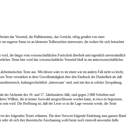
eitet das Vorurteil, die Halbkenntnis, das Gerücht, eifrig genährt von einer
 engeren Sinne ist an kleinsten Teilbereichen interessiert, die isoliert für sich betrachtet
wird, die längst vom wissenschaftlichen Fortschritt überholt und eigentlich unverständlich
licher. Denn hier wird das wissenschaftliche Vorurteil bloß in ein antiwissenschaftliches
chemistischen Texte aus. Mit diesen wäre es im einen wie im andern Fall nicht so leicht,
hen Texte verstärken in ihrer Unvollständigkeit eher den Eindruck der Dunkelheit als daß
nsthistorisch, kulturgeschichtlich ‚interessant‘ sind; und mit den in solcher Zerspaltung,
t der Alchemie des 16. und 17. Jahrhunderts fällt, sind gegen 2.000 Schriften und
ektive Willkür, die in keiner Auswahl ausgeschlossen werden kann, in etwa zu begrenzen,
 sein wird. Die Hoffnung ist, daß der Leser so in die Lage versetzt werde, die Texte
enwert des folgenden Textes erläutern. Die dem Vorwort folgende Einleitung zum ganzen Band
e oder ob sich ihre theoretische Anschauung wohl heute noch sinnvoll anwenden ließe.